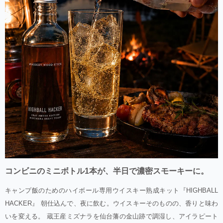
コンビニのミニボトル1本が、半日で濃密スモーキーに。
キャンプ飯のためのハイボール専用ウイスキー熟成キット『HIGHBALL
HACKER』 朝仕込んで、夜に飲む。ウイスキーそのものの、香りと味わ
いを変える。 蔵王産ミズナラを仙台藩の金山跡で調湿し、アイラピート