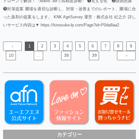
ドローンで解決！〈Mavic 3Mで高精度診断〉 ❶見える化 ❷原因把握
❸対策提案 圃場を適切な診断し、対策・改善までのレポート、圃場に合
った薬剤の提案をします。 KNK AgriSurvey 運営：株式会社 紀之介 詳し
いサービス内容は▼ https://kinosuke-lp.com/Page?id=P0da8aa2
‹
1
2
3
4
5
6
7
8
9
10
...
38
39
›
カテゴリー