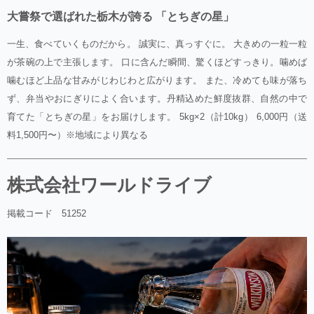
大嘗祭で選ばれた栃木が誇る 「とちぎの星」
一生、食べていくものだから。 誠実に、真っすぐに。 大きめの一粒一粒
が茶碗の上で主張します。 口に含んだ瞬間、驚くほどすっきり。噛めば
噛むほど上品な甘みがじわじわと広がります。 また、冷めても味が落ち
ず、弁当やおにぎりによく合います。丹精込めた鮮度抜群、自然の中で
育てた「とちぎの星」をお届けします。 5kg×2（計10kg） 6,000円（送
料1,500円〜）※地域により異なる
株式会社ワールドライブ
掲載コード 51252