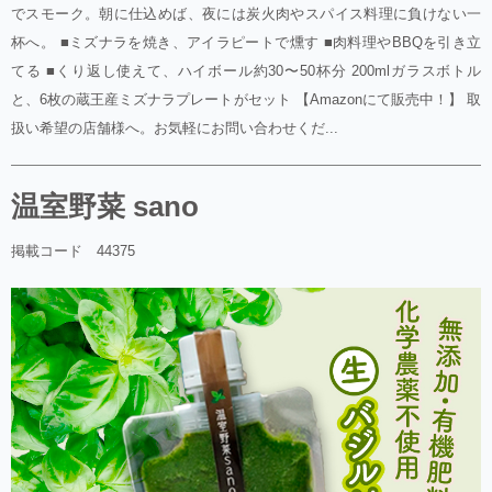
でスモーク。朝に仕込めば、夜には炭火肉やスパイス料理に負けない一
杯へ。 ■ミズナラを焼き、アイラピートで燻す ■肉料理やBBQを引き立
てる ■くり返し使えて、ハイボール約30〜50杯分 200mlガラスボトル
と、6枚の蔵王産ミズナラプレートがセット 【Amazonにて販売中！】 取
扱い希望の店舗様へ。お気軽にお問い合わせくだ...
温室野菜 sano
掲載コード 44375