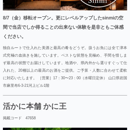
8/7（金）移転オープン。更にレベルアップしたsinmiの空
間で当店でしか得ることの出来ない体験を是非ともご体感
ください。
独自ルートで仕入れた美酒と最高の肴をどうぞ。扱うお魚には全て津本
式究極の血抜きを施しています。ベストな状態を見極め、手間を惜しま
ず最高の状態でお届けしています。地酒や、県内外から選りすぐって仕
入れた、20種以上の最高のお酒をご提供。ご予算・人数に合わせて柔軟
に対応いたします。 ［営業］17：30〜23：00（水曜日定休） 山口県岩国
市麻里布6-3-21河上ビル1階
活かに本舗 かに王
掲載コード 47658