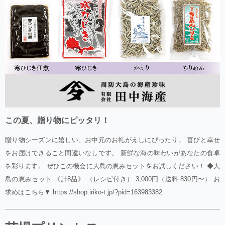
この夏、贈り物にピッタリ！
贈り物シーズンに嬉しい、お中元のお礼がえしにぴったり。 喜びと幸せ
をお届けできること間違いなしです。 新鮮な海の味わいがあなたの食卓
を彩ります。 ぜひこの機会に大島の恵みセットをお試しください！ ◆大
島の恵みセット 《計8品》 （レシピ付き） 3,000円（送料 830円〜） お
求めはこちら▼ https://shop.iriko-t.jp/?pid=163983382