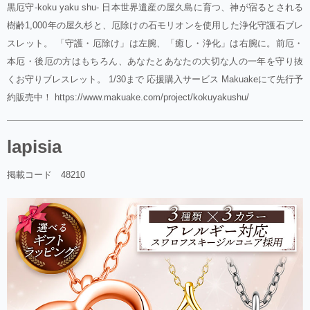
黒厄守-koku yaku shu- 日本世界遺産の屋久島に育つ、神が宿るとされる
樹齢1,000年の屋久杉と、厄除けの石モリオンを使用した浄化守護石ブレ
スレット。 「守護・厄除け」は左腕、「癒し・浄化」は右腕に。前厄・
本厄・後厄の方はもちろん、あなたとあなたの大切な人の一年を守り抜
くお守りブレスレット。 1/30まで 応援購入サービス Makuakeにて先行予
約販売中！ https://www.makuake.com/project/kokuyakushu/
lapisia
掲載コード 48210