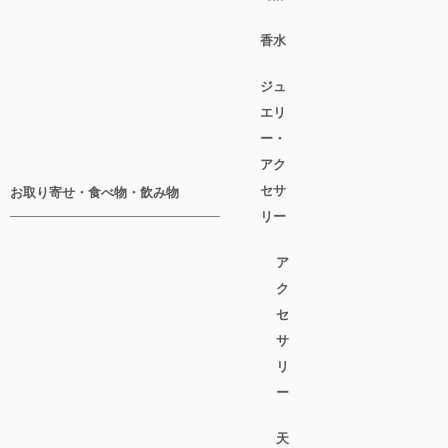
香水
ジュ
エリ
ー・
アク
セサ
お取り寄せ・食べ物・飲み物
リー
ア
ク
セ
サ
リ
ー
天