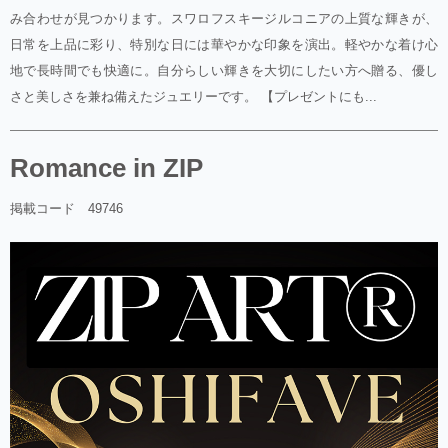
み合わせが見つかります。スワロフスキージルコニアの上質な輝きが、
日常を上品に彩り、特別な日には華やかな印象を演出。軽やかな着け心
地で長時間でも快適に。自分らしい輝きを大切にしたい方へ贈る、優し
さと美しさを兼ね備えたジュエリーです。 【プレゼントにも...
Romance in ZIP
掲載コード 49746