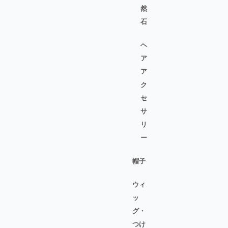
然
石
ヘ
ア
ア
ク
セ
サ
リ
ー
帽子
ウィ
ッ
グ・
つけ