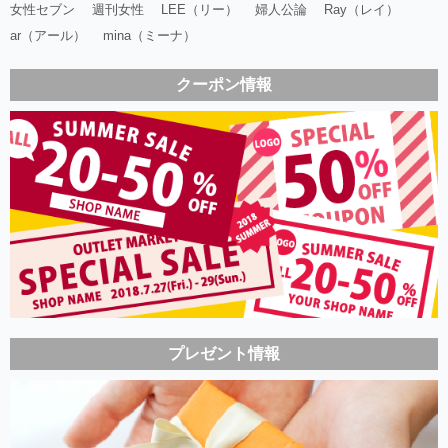
女性セブン
週刊女性
LEE（リー）
婦人公論
Ray（レイ）
ar（アール）
mina（ミーナ）
クーポン情報
プレゼント情報