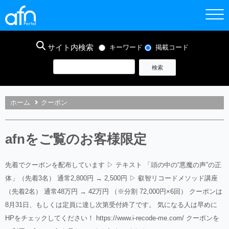
サイト内検索
キーワード
掲載コード
ホーム
クーポン
afnをご覧のお客様限定
先着でクーポンを配布しています ▷ テキスト 「頭の中の“悪魔の声”の正
体」（先着3名） 通常2,800円 → 2,500円 ▷ 叡智リコードメソッド講座
（先着2名） 通常48万円 → 42万円 （※分割 72,000円×6回） クーポンは
8月31日、もしくは定員に達し次第受付終了です。 気になる人は早めに
HPをチェックしてください！ https://www.i-recode-me.com/ クーポンを