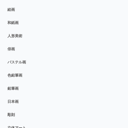
絵画
和紙画
人形美術
俳画
パステル画
色鉛筆画
鉛筆画
日本画
彫刻
立体アート