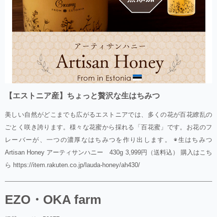
【エストニア産】ちょっと贅沢な生はちみつ
美しい自然がどこまでも広がるエストニアでは、多くの花が百花繚乱の
ごとく咲き誇ります。様々な花蜜から採れる「百花蜜」です。お花のフ
レーバーが、一つの濃厚なはちみつを作り出します。 ◉生はちみつ
Artisan Honey アーティサンハニー 430g 3,999円（送料込） 購入はこち
ら https://item.rakuten.co.jp/lauda-honey/ah430/
EZO・OKA farm