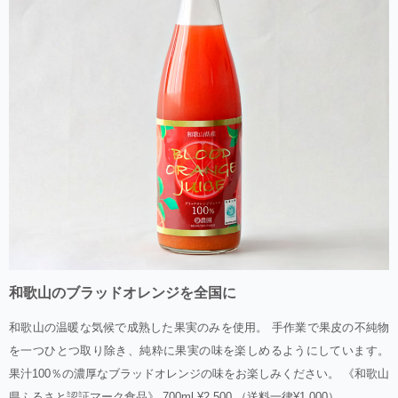
和歌山のブラッドオレンジを全国に
和歌山の温暖な気候で成熟した果実のみを使用。 手作業で果皮の不純物
を一つひとつ取り除き、純粋に果実の味を楽しめるようにしています。
果汁100％の濃厚なブラッドオレンジの味をお楽しみください。 《和歌山
県ふるさと認証マーク食品》 700ml ¥2,500 （送料一律¥1,000）