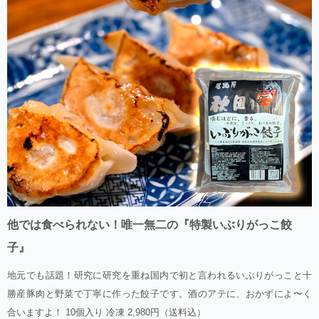
他では食べられない！唯一無二の『特製いぶりがっこ餃
子』
地元でも話題！研究に研究を重ね国内で初と言われるいぶりがっこと十
勝産豚肉と野菜で丁寧に作った餃子です。酒のアテに、おかずによ〜く
合いますよ！ 10個入り 冷凍 2,980円（送料込）