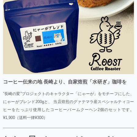
コーヒー伝来の地 長崎より、自家焙煎「水研ぎ」珈琲を
”長崎の変”プロジェクトのキャラクター「にゃーが」をモチーフにした、
にゃーがブレンド200gと、 当店焙煎のグァテマラ産スペシャルティコー
ヒーをたっぷり使用したコーヒーバームクーヘン2個のセットです。
¥1,900（送料一律¥300）