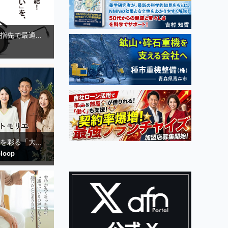
先で最適...
彩る「大...
loop