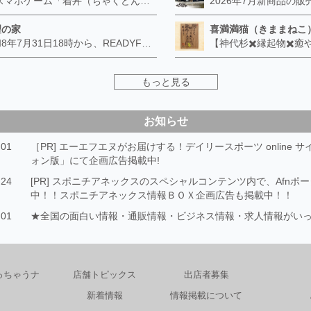
🍜 スマホゲーム「着丼（ちゃくどん）」配信中！（無料・iPhone / Android 対応） 二郎系ラーメンの「完食は戦い」をそのままゲームにした、早食いアクションゲームです。画面を上にスワイプしてラーメンをすすり、約60秒で稼いだカロリー（kcal）を競います。操作は上スワイプだけ。片手で、すきま時間に遊べます。 ■ 満腹度との駆け引き 食べるほど満腹度が増え、100に達したらギブアップ。ところが50を超えた「危険域」では、意地の一気食いでカロリー倍率がアップします。黒ウーロン茶で守るか、唐辛子で攻めるか——その判断がスコアを分けます。 ■ 必殺技「天地返し」 コンボを重ねるとチャンス到来。丼のまわりを指でぐるっとなぞって成功させると、満腹度をリセットしつつスコア2倍のボーナスタイムへ突入します。 ■ 週間ランキング 毎週月曜リセット。全国のプレイヤーと順位を競えます。 ▼ Android（Google Play） https://play.google.com/store/apps/details?id=com.towntech.chakudon&referrer=utm_source%3Dafn%26utm_medium%3Dreferral%26utm_campaign%3Dshop_page ▼ iPhone（App Store） https://apps.apple.com/jp/app/id6793399190 制作：タウンテック
望の家
喜満満猫（きままねこ
令和8年7月31日18時から、READYFORの常設寄付を開始したします。
もっと見る
お知らせ
.01
［PR] エーエフエヌがお届けする！デイリースポーツ online 
ォン版」にて企画広告掲載中!
.24
[PR] スポニチアネックスのスペシャルコンテンツ内で、Afnポ
中！！スポニチアネックス情報ＢＯＸ企画広告も掲載中！！
.01
★全国の面白い情報・通販情報・ビジネス情報・求人情報がい
っちゃうナ
店舗トピックス
出店者募集
新着情報
情報掲載について