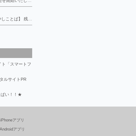
2026年7月新商品の販売を開始いたしました。 ・マキタ互換18v大容量バッテリー ・超排水・排気 SuperLipperサンダル ・ハンディ電動ジャッキ ・超快眠 エアーベッド ・超あかるい 広角・高輝度自転車ライト 各プラットフォームで販売中です。 ■MGCのサウナテントは、「簡易サウナ設備対応」です。 事業に使用される際の消防署の届け出書類が必要な際はお知らせください。
）
【神代杉✖️縁起物✖️癒やしことば】 残すところあと15セット❗️希少な銘木【神代杉】。 地殻変動などで地中に何千年もあった杉の木が、偶然掘り出された生きた化石。この世に長くあるということで、希少な縁起物として喜ばれています。 喜満満猫の創り上げる木のことばは開運、持ち主の既存の能力を高めるように願います。 https://kimamaneko-art.stores.jpにてお求めいただけます。
サイト「スマートフ
ータルサイトPR
っぱい！！★
iPhoneアプリ
Androidアプリ