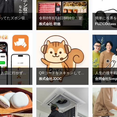
ってたズボン収...
令和8年8月8日8時8分、皆...
簡単に視界を指
株式会社 明徳
FUZICOclass
お店に行かず...
QRコードをスキャンして...
人生の後半戦を
株式会社JDOC
合同会社Simp