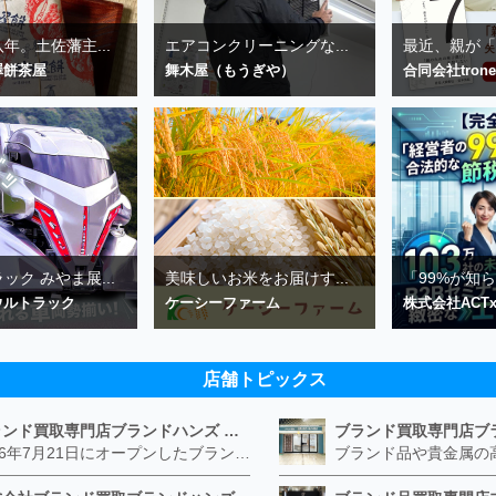
年。土佐藩主...
エアコンクリーニングな...
最近、親が「座
澤餅茶屋
舞木屋（もうぎや）
合同会社trone
ック みやま展...
美味しいお米をお届けす...
「99%が知ら
ウルトラック
ケーシーファーム
株式会社ACTx
店舗トピックス
ブランド買取専門店ブランドハンズ エトレ豊中店
2026年7月21日にオープンしたブランド買取専門店ブランドハンズ エトレ豊中店です。 阪急豊中駅直結のショッピングモール エトレとよなかの１階に店舗がございます。 金・貴金属、ブランド品、時計、宝石などその他ブランド食器や美容機器、ブランド香水や化粧品などの取り扱いもございます。 熟練の鑑定士が親切・丁寧に接客、査定をさせていただきます。 査定だけでもOK。お気軽にご来店下さいませ！