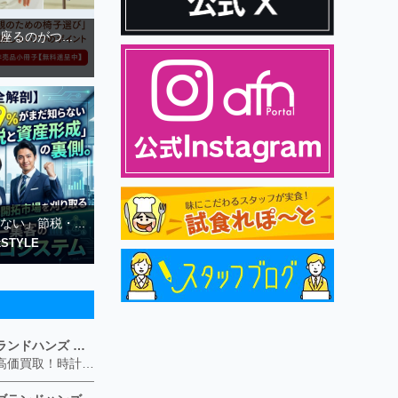
るのがつ...
ない」節税・...
STYLE
ブランド買取専門店ブランドハンズ ソリオ宝塚店
ブランド品や貴金属の高価買取！時計や宝石、ダイヤモンドなど家に眠っているものがあったら捨てる前にブランドハンズへお越しください。 査定料は無料、お値段が付くものかお調べいたします！ 宅配買取もありますので使っていない古いルイヴィトンのバッグや財布、壊れているオメガの時計、千切れている金のネックレスや指輪、小型家電も取り扱っておりますのでお気軽にご利用下さい☆ その他ブランド食器、銀シルバー製品、美容機器、脱毛器、スマホなど幅広く取り扱っております！