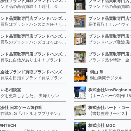
株式会社ブランド買取ブランドハンズ 北梅田店
ブランド品の高価買取！！時計、金、宝石は特に力を入れています！ ルイヴィトン、シャネル、ロレックス、エルメスはもちろん、グッチ、プラダ、セリーヌ、フェンディなどなど、 その他ブランド食器、銀シルバー製品、美容機器、脱毛器、スマホなど幅広く取り扱っているので まずは無料査定にお越しください！ 手数料は全て無料！全国対応の宅配買取も行っておりますのでお気軽にご連絡下さい！
ブランド品買取専門店ブランドハンズ JR西宮店
高価買取はブランドハンズにお任せください！ 金・貴金属、ルイヴィトン、エルメス、シャネル、ロレックスは特に力を入れておりますが、 他店で断られたボロボロになったバッグや財布、壊れたブランド品、時計、千切れた貴金属もお買取り可能です。 経験豊富な鑑定士が宝石やダイヤモンドの鑑定書がないものでもしっかり見させて頂きます。 その他ブランド食器、銀シルバー製品、美容機器、脱毛器、スマホなど幅広く取り扱っております！ 是非お気軽にお越しください。
ブランド品買取専門店ブランドハンズ 枚方ビオルネ店
高価買取のブランドハンズはぼろぼろでも構いません！ 金・貴金属、ルイヴィトンやエルメス、シャネルの使ってないものはございませんか？ 他店に断られたものも当店ならお買取り可能です！ ロレックスやフェンディ、グッチも大歓迎！ ブランド品や貴金属、時計、宝石、ダイヤモンドは特に高価買取ですがブランド食器、スマホ、美容機器、銀製品など幅広く取り扱っております。
ブランド品買取専門店ブランドハンズ 梅田茶屋町店
高価買取に自信があります！ブランド、金・貴金属、時計、宝石、ダイヤモンドはブランドハンズにお任せください！ こんなものも？と驚かれるほど高価買取致します！ ルイヴィトンはエルメスの古いものはございませんか？ シャネルの昔のものはヴィンテージがついて高額になることも！ ロレックスは高騰しておりお持ちの方は是非当店へ！
株式会社ブランド買取ブランドハンズ福島店
桐山 章
高価買取を目指すブランド買取ブランドハンズです。 宅配買取にも力を入れておりブランド品、時計宝石、金プラチナなどぼろぼろでもお買取りいたします！ その他ブランド食器、銀シルバー製品、美容機器、脱毛器、スマホなど幅広く取り扱っております！ どこよりも高く買取ます！
桐山新聞デジタル
まいる相談室
株式会社NewBeginnin
ブログを更新しました。 夫婦カウンセリングがすぐに向かないケースとは？―個別相談から始めたほうがよい場合― https://smile-soudan.net/index.php?QBlog-20260802-1
式会社 日本ゲーム製作所
株式会社ハート・コー
航空作戦SLG「バトルオブブリテン」 オープンβテスト実施中 公式サイトリニューアル 2018年春のアップデート情報、公開中 http://jgm-games.net/
WNTECH
株式会社 MGC