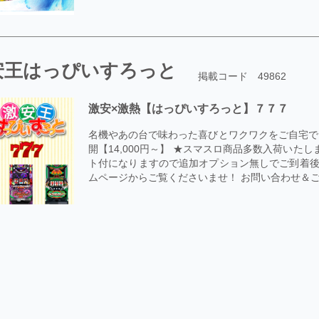
安王はっぴいすろっと
掲載コード 49862
激安×激熱【はっぴいすろっと】７７７
名機やあの台で味わった喜びとワクワクをご自宅で！
開【14,000円～】 ★スマスロ商品多数入荷い
ト付になりますので追加オプション無しでご到着後
ムページからご覧くださいませ！ お問い合わせ＆ご