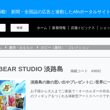
載! 新聞・全国誌の広告と連動したAfnポータルサイ
ホーム
新着情報
店舗トピックス
ショッ
ム
趣味・おもちゃ
ホビー（趣味）・コレクション
BEAR STUDIO 淡路島
掲載コード 49892
淡路島の旅の思い出やプレゼントに♪世界に
お子様から大人までご家族で！キーホルダーや存在
のフィギュアをつくれる体験型アートスペースです♪ オ