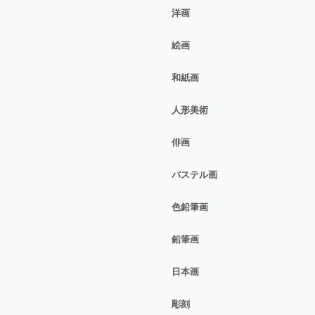
洋画
絵画
和紙画
人形美術
俳画
パステル画
色鉛筆画
鉛筆画
日本画
彫刻