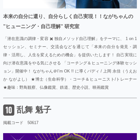
本来の自分に還り、自分らしく自己実現！！ながちゃんの
”ヒューニング・自己理解” 研究室
「潜在意識の調律・変容 ✖️ 独自メソッド自己理解」をテーマに、 1 on 1
セッション、セミナー、交流会などを通じて「本来の自分を発見・調
律・活用し、人生を変えるための機会」を提供いたします！ 自己実現に
向け潜在意識をやる気にさせる 「コーチング＆ヒューニング体験セッシ
ョン」開催中！ ながちゃん＠I’m OK !! に導くバディ / 上岡 永佳（うえお
か ながよし） ★博士（生命科学）・コーチ＆ヒューニスト/トレーナー
★趣味：野鳥観察、仏像鑑賞、鉄道、歴史小説、映画鑑賞
乱舞 魁子
掲載コード 50617