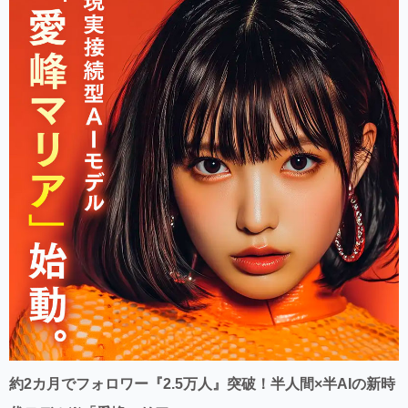
約2カ月でフォロワー『2.5万人』突破！半人間×半AIの新時