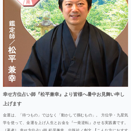
幸せ方位占い師『松平兼幸』より皆様へ暑中お見舞い申し
上げます
金運は、「待つもの」ではなく「動かして掴むもの」。 方位学・九星気
学を使って、金運を上げ人生とお金を『一発逆転』させる実践書です。
［著者］ 幸せ方位占い師 松平兼幸 出版社／創文 【こんな方におすす