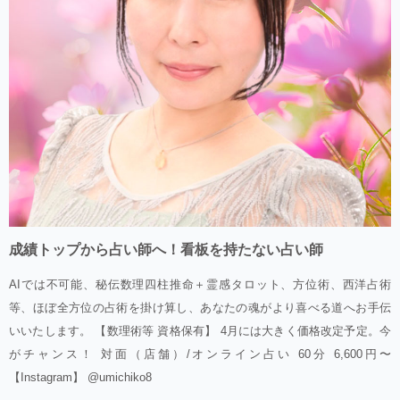
成績トップから占い師へ！看板を持たない占い師
AIでは不可能、秘伝数理四柱推命＋霊感タロット、方位術、西洋占術
等、ほぼ全方位の占術を掛け算し、あなたの魂がより喜べる道へお手伝
いいたします。 【数理術等 資格保有】 4月には大きく価格改定予定。今
がチャンス！ 対面（店舗）/オンライン占い 60分 6,600円〜
【Instagram】 @umichiko8