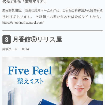
代モデル※「愛峰マリア」
卸先募集開始。 首裏の織りネームタグに、ご祈願ご祈祷済みの護符を取
り付けております。 ▼詳細・お問い合わせは公式サイトから。
https://shop.inori-apparel.com/
月香館Ⓡリリス屋
掲載コード 50174