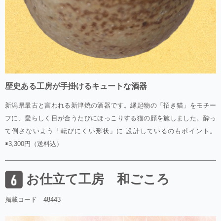
歴史ある工房が手掛けるキュートな酒器
新潟県最古と言われる新津焼の酒器です。縁起物の「招き猫」をモチー
フに、愛らしく目が合うたびにほっこりする猫の顔を施しました。酔っ
て倒さないよう「転びにくい形状」に 設計しているのもポイント。
◉3,300円（送料込）
お仕立て工房 和ごころ
掲載コード 48443