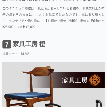
このミニチュア着物は、私たちが着用している着物を、和裁技能士が本
来の形をそのままに、小さくお仕立てしたものです。主に飾り用とし
て、インテリアや贈り物に。 【お預かり着物で制作】 着物丈 約36cm〜
¥23,000～（送料¥2,000）
家具工房 橙
掲載コード 51245