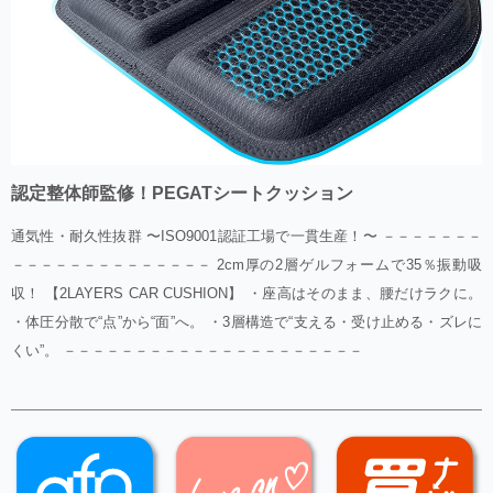
認定整体師監修！PEGATシートクッション
通気性・耐久性抜群 〜ISO9001認証工場で一貫生産！〜 －－－－－－－
－－－－－－－－－－－－－－ 2cm厚の2層ゲルフォームで35％振動吸
収！ 【2LAYERS CAR CUSHION】 ・座高はそのまま、腰だけラクに。
・体圧分散で“点”から“面”へ。 ・3層構造で“支える・受け止める・ズレに
くい”。 －－－－－－－－－－－－－－－－－－－－－