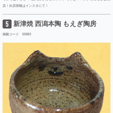
店！出店情報はインスタにて！
新津焼 西潟本陶 もえぎ陶房
掲載コード 50983