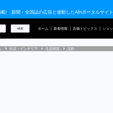
載! 新聞・全国誌の広告と連動したAfnポータルサイ
ホーム
新着情報
店舗トピックス
ショッ
ム
生活・インテリア
生活雑貨
洗剤