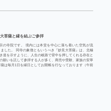
見大菩薩と縁を結ぶご参拝
宗の寺院です。 境内には本堂を中心に落ち着いた空気が流
ました。 同寺の象徴ともいうべき『妙見大菩薩』は、北極
き道を示すように、人生の岐路で背中を押してくれる存在と
の願いを託して参拝する人が多く、商売や受験、家族の安寧
菩薩は毎月1日を縁日としてお開帳を行なっております（午前