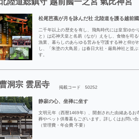
北陸道総鎮守 越前國一之宮 氣比神宮
松尾芭蕉が月を詠んだ社 北陸道を護る越前
二千年以上の歴史を有し、飛鳥時代には皇室ゆか
と）は応神天皇と名易（なが）えをし、食物を司る
漁業、暮らしのあらゆる営みを守護する神と仰が
し、「朱塗の大鳥居」は春日大社・厳島神社と並ぶ
す。
曹洞宗 雲居寺
掲載コード 50252
静寂の心、坐禅に坐す
文明元年（西暦1469年）、開創された由緒ある
葬やペット供養墓もございます。詳しくはお問い合わ
（管理費・年会費 不要）