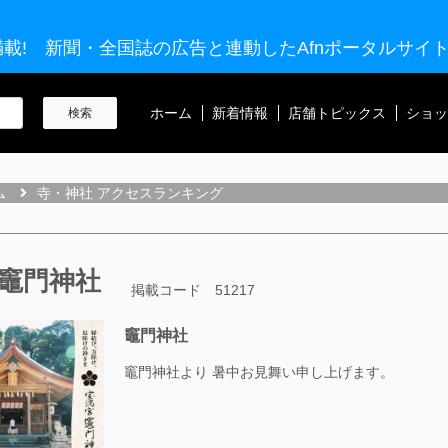
載! 新聞・全国誌の広告と連動したAfnポータルサイ
ホーム
新着情報
店舗トピックス
ショッ
ム
寺・神社 アクセスランキング
竈門神社
掲載コード 51217
竈門神社
竈門神社より 暑中お見舞い申し上げます。