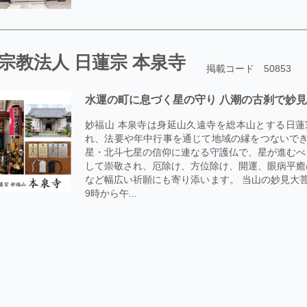
宗教法人 日蓮宗 本泉寺
掲載コード 50853
水運の町に息づく星の守り 八潮の古刹で妙
妙福山 本泉寺は身延山久遠寺を総本山とする日蓮
れ、法要や年中行事を通じて地域の縁をつないでき
星・北斗七星の信仰に連なる守護仏で、星が進むべ
して崇敬され、厄除け、方位除け、開運、眼病平癒
など幅広い祈願にも寄り添います。 当山の妙見大
9時から午...