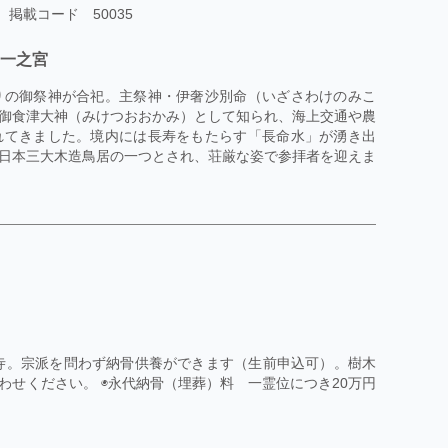
掲載コード 50035
國一之宮
りの御祭神が合祀。主祭神・伊奢沙別命（いざさわけのみこ
御食津大神（みけつおおかみ）として知られ、海上交通や農
れてきました。境内には長寿をもたらす「長命水」が湧き出
日本三大木造鳥居の一つとされ、荘厳な姿で参拝者を迎えま
お寺。宗派を問わず納骨供養ができます（生前申込可）。樹木
せください。 ◉永代納骨（埋葬）料 一霊位につき20万円