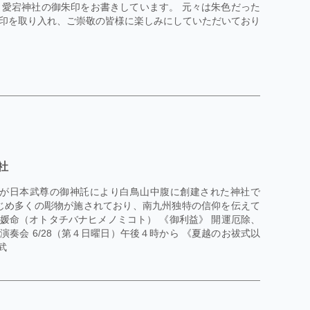
愛宕神社の御朱印をお書きしています。 元々は朱色だった
印を取り入れ、ご崇敬の皆様に楽しみにしていただいており
社
人が日本武尊の御神託により白鳥山中腹に創建された神社で
じめ多くの彫物が施されており、南九州独特の信仰を伝えて
媛命（オトタチバナヒメノミコト） 《御利益》 開運厄除、
演奏会 6/28（第４日曜日）午後４時から 《夏越のお祓式以
演武