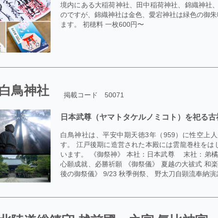
境内にある大稲荷神社、田中稲荷神社、錦織神社、
のですが、錦織神社は金色、愛宕神社は緑色の御朱
ます。 初穂料 一枚600円〜
白鳥神社
掲載コード 50071
日本武尊（ヤマトタケルノミコト）を祀る古
白鳥神社は、平安中期天徳3年（959）に性空上
す。 江戸後期に造営された本殿には雲龍巻柱をは
います。 《御祭神》 本社：日本武尊 末社：弟橘
心願成就、必勝祈願 《御祭儀》 夏越の大祓式 和楽
後の御祭儀》 9/23 秋季例祭、 野太刀自顕流奉納