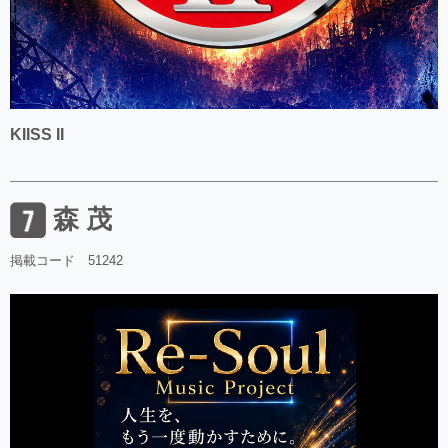
KIISS II
森 茂
掲載コード 51242