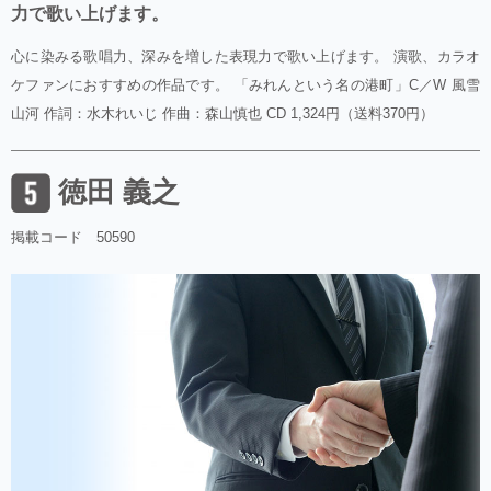
力で歌い上げます。
心に染みる歌唱力、深みを増した表現力で歌い上げます。 演歌、カラオ
ケファンにおすすめの作品です。 「みれんという名の港町」C／W 風雪
山河 作詞：水木れいじ 作曲：森山慎也 CD 1,324円（送料370円）
徳田 義之
掲載コード 50590