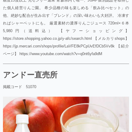
糖度13度以上 光センサー選果 青森県内で唯一、JGAP個別認証を取得し
た個人経営りんご園。 希少品種の味も楽しめる「飲み比べセット」の
他、絶妙な配合が生み出す「ブレンド」の深い味わいも大好評。 冷凍す
ればシャーベットにも。 厳選素材の濃厚りんごジュース 720ml×６本
5,980円（送料込） 【ヤフーショッピング】
https://store.shopping.yahoo.co.jp/y-afc/search.html 【メルカリshops】
https://jp.mercari.com/shops/profile/LaVFE8kPCpUvEfDCb5Vv8k 【紹介
ページ】 https://www.youtube.com/watch?v=q0nt6yfa9dM
アンドー直売所
掲載コード 51070