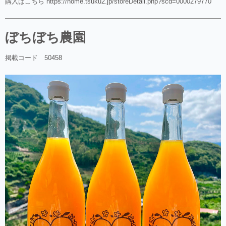
購入はこちら https://home.tsuku2.jp/storeDetail.php?scd=0000279770
ぼちぼち農園
掲載コード 50458