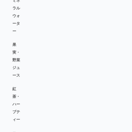
ミネ
ラル
ウォ
ータ
ー
果
実・
野菜
ジュ
ース
紅
茶・
ハー
ブテ
ィー