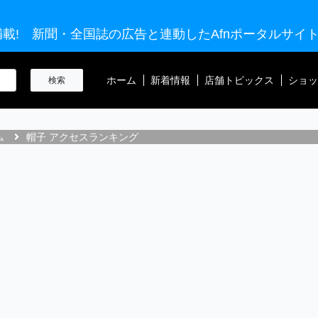
載! 新聞・全国誌の広告と連動したAfnポータルサイ
ホーム
新着情報
店舗トピックス
ショッ
ム
帽子 アクセスランキング