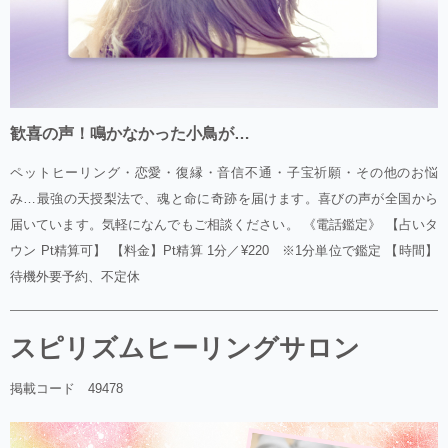
歓喜の声！鳴かなかった小鳥が…
ペットヒーリング・恋愛・復縁・音信不通・子宝祈願・その他のお悩
み…最強の天授梨法で、魂と命に奇跡を届けます。喜びの声が全国から
届いています。気軽になんでもご相談ください。 《電話鑑定》 【占いタ
ウン Pt精算可】 【料金】Pt精算 1分／¥220 ※1分単位で鑑定 【時間】
待機外要予約、不定休
スピリズムヒーリングサロン
掲載コード 49478