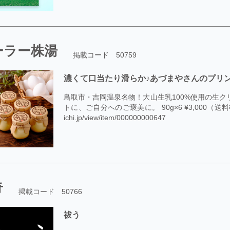
ーラー株湯
掲載コード 50759
濃くて口当たり滑らか♪あづまやさんのプリ
鳥取市・吉岡温泉名物！大山生乳100%使用の生ク
トに、ご自分へのご褒美に。 90g×6 ¥3,000（送料¥47
ichi.jp/view/item/000000000647
奇
掲載コード 50766
祓う