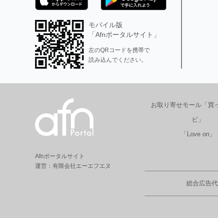
モバイル版
「Afnポータルサイト」
左のQRコードを携帯で
読み込んでください。
お取り寄せモール「買
ビ」
「Love on」
Afnポータルサイト
運営：有限会社エーエフエヌ
総合広告代