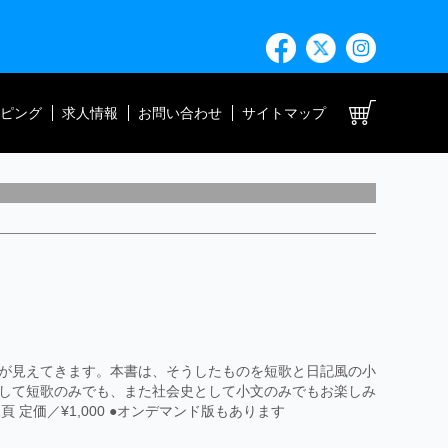
ト
ピング
求人情報
お問い合わせ
サイトマップ
が見えてきます。本書は、そうしたものを短歌と日記風の小
して短歌のみでも、また社会史として小文のみでもお楽しみ
2頁 定価／¥1,000 ●オンデマンド版もあります