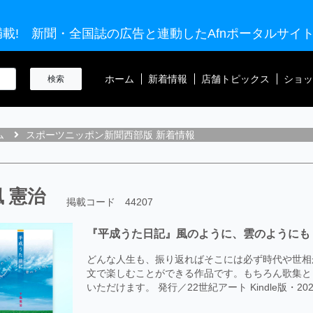
載! 新聞・全国誌の広告と連動したAfnポータルサイ
ホーム
新着情報
店舗トピックス
ショッ
ム
スポーツニッポン新聞西部版 新着情報
 憲治
掲載コード 44207
『平成うた日記』風のように、雲のようにも
どんな人生も、振り返ればそこには必ず時代や世相
文で楽しむことができる作品です。もちろん歌集と
いただけます。 発行／22世紀アート Kindle版・20