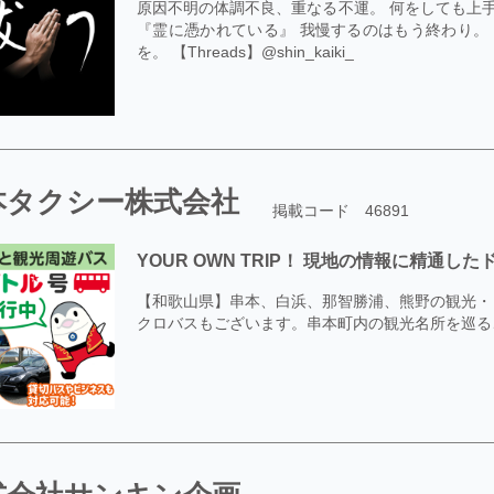
原因不明の体調不良、重なる不運。 何をしても上手
『霊に憑かれている』 我慢するのはもう終わり。
を。 【Threads】@shin_kaiki_
本タクシー株式会社
掲載コード 46891
YOUR OWN TRIP！ 現地の情報に精通
【和歌山県】串本、白浜、那智勝浦、熊野の観光・
クロバスもございます。串本町内の観光名所を巡る