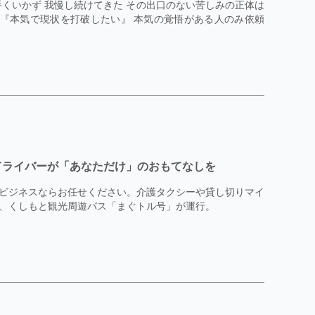
くいかず 我慢し続けてきた その出口のない苦しみの正体は
 『本気で現状を打破したい』 本気の覚悟がある人のみ依頼
したドライバーが「あなただけ」のおもてなしを
ビジネスならお任せください。介護タクシーや貸し切りマイ
、くしもと観光周遊バス「まぐトル号」が運行。