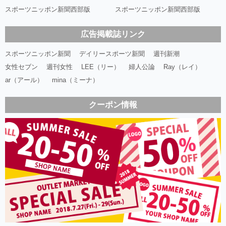
スポーツニッポン新聞西部版
スポーツニッポン新聞西部版
広告掲載誌リンク
スポーツニッポン新聞
デイリースポーツ新聞
週刊新潮
女性セブン
週刊女性
LEE（リー）
婦人公論
Ray（レイ）
ar（アール）
mina（ミーナ）
クーポン情報