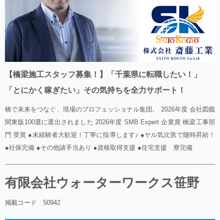
【橋梁施工スタッフ募集！】「千葉県に転職したい！」
「とにかく稼ぎたい」その気持ちを全力サポート！
橋で未来をつなぐ、現場のプロフェッショナル集団。 2026年度 会社図鑑
関東版100選に選出されました 2026年度 SMB Expert 企業賞 橋梁工事部
門 受賞 ●未経験者大歓迎！丁寧に指導します♪ ●ヤル気次第で随時昇給！
●社保完備 ●その他諸手当あり ●資格取得支援 ●住宅支援 寮完備
有限会社ウォーターワークス笹野
掲載コード 50942