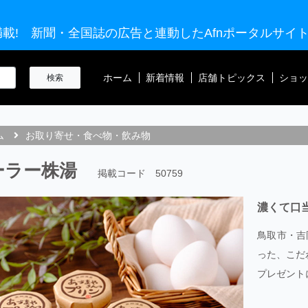
載! 新聞・全国誌の広告と連動したAfnポータルサイ
ホーム
新着情報
店舗トピックス
ショッ
ム
お取り寄せ・食べ物・飲み物
ーラー株湯
掲載コード 50759
濃くて口
鳥取市・吉
った、こだ
プレゼント