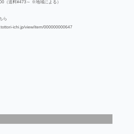
3,000（送料¥473～ ※地域による）
ちら
.tottori-ichi.jp/view/item/000000000647