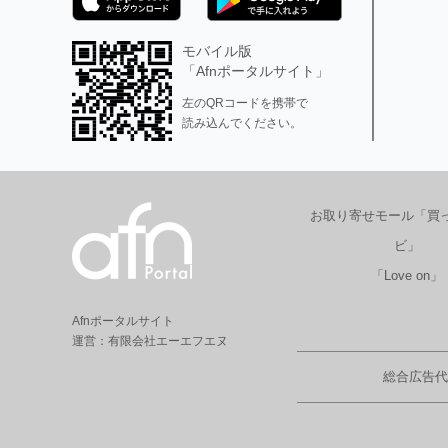
モバイル版
「Afnポータルサイト」
左のQRコードを携帯で
読み込んでください。
お取り寄せモール「買
ビ」
「Love on」
Afnポータルサイト
運営：有限会社エーエフエヌ
総合広告代