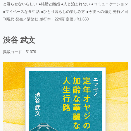
と暮らせないらしい ●結婚と離婚 ●人と泊まれない ●コミュニケーション
●マイペースな食生活 ●ひとり暮らしの楽しみ方 ●今後への備え 発行／日
刊現代 発売／講談社 単行本・224頁 定価／¥1,650
渋谷 武文
掲載コード 51076