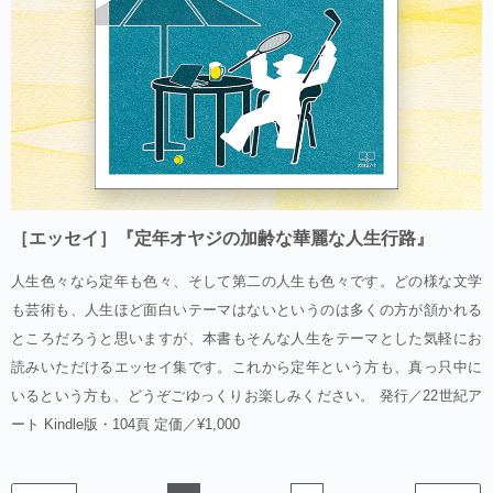
［エッセイ］『定年オヤジの加齢な華麗な人生行路』
人生色々なら定年も色々、そして第二の人生も色々です。どの様な文学
も芸術も、人生ほど面白いテーマはないというのは多くの方が頷かれる
ところだろうと思いますが、本書もそんな人生をテーマとした気軽にお
読みいただけるエッセイ集です。これから定年という方も、真っ只中に
いるという方も、どうぞごゆっくりお楽しみください。 発行／22世紀ア
ート Kindle版・104頁 定価／¥1,000