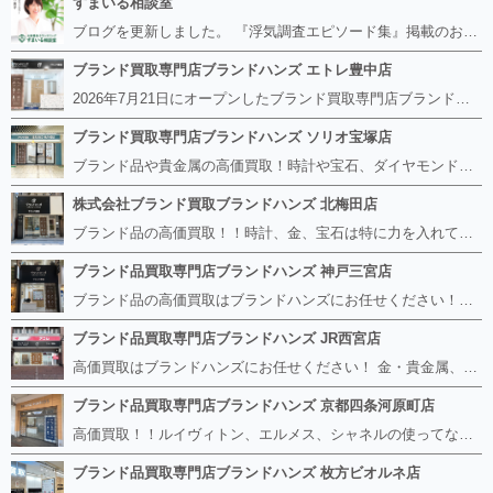
すまいる相談室
ブログを更新しました。 『浮気調査エピソード集』掲載のお知らせ https://smile-soudan.net/index.php?QBlog-20260808-1
ブランド買取専門店ブランドハンズ エトレ豊中店
2026年7月21日にオープンしたブランド買取専門店ブランドハンズ エトレ豊中店です。 阪急豊中駅直結のショッピングモール エトレとよなかの１階に店舗がございます。 金・貴金属、ブランド品、時計、宝石などその他ブランド食器や美容機器、ブランド香水や化粧品などの取り扱いもございます。 熟練の鑑定士が親切・丁寧に接客、査定をさせていただきます。 査定だけでもOK。お気軽にご来店下さいませ！
ブランド買取専門店ブランドハンズ ソリオ宝塚店
ブランド品や貴金属の高価買取！時計や宝石、ダイヤモンドなど家に眠っているものがあったら捨てる前にブランドハンズへお越しください。 査定料は無料、お値段が付くものかお調べいたします！ 宅配買取もありますので使っていない古いルイヴィトンのバッグや財布、壊れているオメガの時計、千切れている金のネックレスや指輪、小型家電も取り扱っておりますのでお気軽にご利用下さい☆ その他ブランド食器、銀シルバー製品、美容機器、脱毛器、スマホなど幅広く取り扱っております！
株式会社ブランド買取ブランドハンズ 北梅田店
ブランド品の高価買取！！時計、金、宝石は特に力を入れています！ ルイヴィトン、シャネル、ロレックス、エルメスはもちろん、グッチ、プラダ、セリーヌ、フェンディなどなど、 その他ブランド食器、銀シルバー製品、美容機器、脱毛器、スマホなど幅広く取り扱っているので まずは無料査定にお越しください！ 手数料は全て無料！全国対応の宅配買取も行っておりますのでお気軽にご連絡下さい！
ブランド品買取専門店ブランドハンズ 神戸三宮店
ブランド品の高価買取はブランドハンズにお任せください！！ 高騰し続けている金・貴金属はもちろん、ルイヴィトン、エルメス、シャネル、ロレックスは特に力を入れております。 その他ブランド食器、銀シルバー製品、美容機器、脱毛器、スマホなど幅広く取り扱っております！ 鑑定士は経験豊富で親切丁寧な対応を心がけております。 鑑定書がないものでもしっかり見させて頂きます。
ブランド品買取専門店ブランドハンズ JR西宮店
高価買取はブランドハンズにお任せください！ 金・貴金属、ルイヴィトン、エルメス、シャネル、ロレックスは特に力を入れておりますが、 他店で断られたボロボロになったバッグや財布、壊れたブランド品、時計、千切れた貴金属もお買取り可能です。 経験豊富な鑑定士が宝石やダイヤモンドの鑑定書がないものでもしっかり見させて頂きます。 その他ブランド食器、銀シルバー製品、美容機器、脱毛器、スマホなど幅広く取り扱っております！ 是非お気軽にお越しください。
ブランド品買取専門店ブランドハンズ 京都四条河原町店
高価買取！！ルイヴィトン、エルメス、シャネルの使ってないものなど ブランドハンズならボロボロでも構いません。 他店に断られたものも当店ならお買取り可能です！ ロレックスやフェンディ、グッチも大歓迎です！ ブランド品や貴金属、時計、宝石、ダイヤモンドは特に高価買取ですのでお査定だけでもお待ちしております。
ブランド品買取専門店ブランドハンズ 枚方ビオルネ店