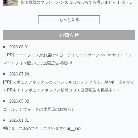
高価買取のブランドハンズはぼろぼろでも構いません！ 金・貴金属、ルイヴィトンやエルメス、シャネルの使ってないものはございませんか？ 他店に断られたものも当店ならお買取り可能です！ ロレックスやフェンディ、グッチも大歓迎！ ブランド品や貴金属、時計、宝石、ダイヤモンドは特に高価買取ですがブランド食器、スマホ、美容機器、銀製品など幅広く取り扱っております。
もっと見る
お知らせ
2026.08.01
［PR] エーエフエヌがお届けする！デイリースポーツ online サイト「ス
マートフォン版」にて企画広告掲載中!
2026.07.24
[PR] スポニチアネックスのスペシャルコンテンツ内で、Afnポータルサイ
トPR中！！スポニチアネックス情報ＢＯＸ企画広告も掲載中！！
2026.05.02
ゴールデンウィークの休業日のお知らせ
2026.01.01
明けましておめでとうございます<m(__)m>