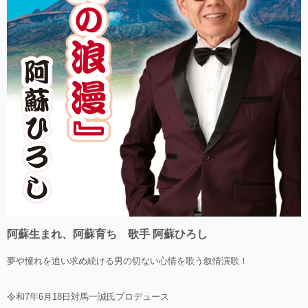
阿蘇生まれ、阿蘇育ち 歌手 阿蘇ひろし
夢や憧れを追い求め続ける男の切ない心情を歌う叙情演歌！
令和7年6月18日対馬一誠氏プロデュース