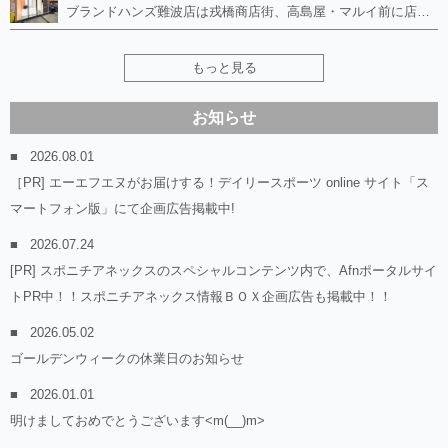
ブランドハンズ難波店は戎橋商店街、高島屋・マルイ前に店舗があります！ ボロボロのルイヴィトン、エルメス、シャネルも高価買取！！ ぼろぼろのものでもブランドハンズなら高くお買取り致します！ ブランド香水や化粧品、動かない時計、ロレックスは特に高価買取です。 貴金属や宝石、ダイヤモンドの鑑定書がないものでもしっかり見させて頂きます。 是非お気軽にお越しください。
もっと見る
お知らせ
2026.08.01
［PR] エーエフエヌがお届けする！デイリースポーツ online サイト「ス
マートフォン版」にて企画広告掲載中!
2026.07.24
[PR] スポニチアネックスのスペシャルコンテンツ内で、Afnポータルサイ
トPR中！！スポニチアネックス情報ＢＯＸ企画広告も掲載中！！
2026.05.02
ゴールデンウィークの休業日のお知らせ
2026.01.01
明けましておめでとうございます<m(__)m>