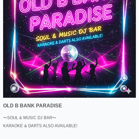
OLD B BANK PARADISE
〜SOUL & MUSIC DJ BAR〜
KARAOKE & DARTS ALSO AVAILABLE!