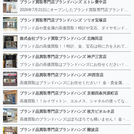
ブランド買取専門店ブランドハンズ エトレ豊中店
2026年7月21日にオープンしたブランド買取専門店ブランドハンズ エトレ豊中店です。 阪急豊中駅直結のショッピングモール エトレとよなかの１階に店舗がございます。 金・貴金属、ブランド品、時計、宝石などその他ブランド食器や美容機器、ブランド香水や化粧品などの取り扱いもございます。 熟練の鑑定士が親切・丁寧に接客、査定をさせていただきます。 査定だけでもOK。お気軽にご来店下さいませ！
ブランド買取専門店ブランドハンズ ソリオ宝塚店
ブランド品や貴金属の高価買取！時計や宝石、ダイヤモンドなど家に眠っているものがあったら捨てる前にブランドハンズへお越しください。 査定料は無料、お値段が付くものかお調べいたします！ 宅配買取もありますので使っていない古いルイヴィトンのバッグや財布、壊れているオメガの時計、千切れている金のネックレスや指輪、小型家電も取り扱っておりますのでお気軽にご利用下さい☆ その他ブランド食器、銀シルバー製品、美容機器、脱毛器、スマホなど幅広く取り扱っております！
株式会社ブランド買取ブランドハンズ 北梅田店
ブランド品の高価買取！！時計、金、宝石は特に力を入れています！ ルイヴィトン、シャネル、ロレックス、エルメスはもちろん、グッチ、プラダ、セリーヌ、フェンディなどなど、 その他ブランド食器、銀シルバー製品、美容機器、脱毛器、スマホなど幅広く取り扱っているので まずは無料査定にお越しください！ 手数料は全て無料！全国対応の宅配買取も行っておりますのでお気軽にご連絡下さい！
ブランド品買取専門店ブランドハンズ 神戸三宮店
ブランド品の高価買取はブランドハンズにお任せください！！ 高騰し続けている金・貴金属はもちろん、ルイヴィトン、エルメス、シャネル、ロレックスは特に力を入れております。 その他ブランド食器、銀シルバー製品、美容機器、脱毛器、スマホなど幅広く取り扱っております！ 鑑定士は経験豊富で親切丁寧な対応を心がけております。 鑑定書がないものでもしっかり見させて頂きます。
ブランド品買取専門店ブランドハンズ JR西宮店
高価買取はブランドハンズにお任せください！ 金・貴金属、ルイヴィトン、エルメス、シャネル、ロレックスは特に力を入れておりますが、 他店で断られたボロボロになったバッグや財布、壊れたブランド品、時計、千切れた貴金属もお買取り可能です。 経験豊富な鑑定士が宝石やダイヤモンドの鑑定書がないものでもしっかり見させて頂きます。 その他ブランド食器、銀シルバー製品、美容機器、脱毛器、スマホなど幅広く取り扱っております！ 是非お気軽にお越しください。
ブランド品買取専門店ブランドハンズ 京都四条河原町店
高価買取！！ルイヴィトン、エルメス、シャネルの使ってないものなど ブランドハンズならボロボロでも構いません。 他店に断られたものも当店ならお買取り可能です！ ロレックスやフェンディ、グッチも大歓迎です！ ブランド品や貴金属、時計、宝石、ダイヤモンドは特に高価買取ですのでお査定だけでもお待ちしております。
ブランド品買取専門店ブランドハンズ 枚方ビオルネ店
高価買取のブランドハンズはぼろぼろでも構いません！ 金・貴金属、ルイヴィトンやエルメス、シャネルの使ってないものはございませんか？ 他店に断られたものも当店ならお買取り可能です！ ロレックスやフェンディ、グッチも大歓迎！ ブランド品や貴金属、時計、宝石、ダイヤモンドは特に高価買取ですがブランド食器、スマホ、美容機器、銀製品など幅広く取り扱っております。
ブランド品買取専門店ブランドハンズ 難波店