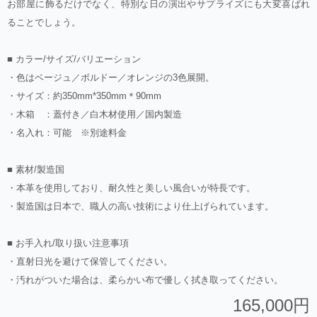
お部屋に飾るだけでなく、特別な日の演出やサプライズにも大変喜ばれ
ることでしょう。
■ カラー/サイズ/バリエーション
・色はベージュ／ボルドー／オレンジの3色展開。
・サイズ：約350mm*350mm＊90mm
・木箱 ：蓋付き／白木材使用／国内製造
・名入れ：可能 ※別途料金
■ 素材/製造国
・本革を使用しており、耐久性と美しい風合いが特長です。
・製造国は日本で、職人の高い技術により仕上げられています。
■ お手入れ/取り扱い注意事項
・直射日光を避けて保管してください。
・汚れがついた場合は、柔らかい布で優しく拭き取ってください。
165,000円