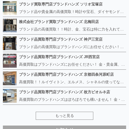
ブランド買取専門店ブランドハンズ ソリオ宝塚店
ブランド品や貴金属の高価買取！時計や宝石、ダイヤモンドなど家に眠っているものがあったら捨てる前にブランドハンズへお越しください。 査定料は無料、お値段が付くものかお調べいたします！ 宅配買取もありますので使っていない古いルイヴィトンのバッグや財布、壊れているオメガの時計、千切れている金のネックレスや指輪、小型家電も取り扱っておりますのでお気軽にご利用下さい☆ その他ブランド食器、銀シルバー製品、美容機器、脱毛器、スマホなど幅広く取り扱っております！
株式会社ブランド買取ブランドハンズ 北梅田店
ブランド品の高価買取！！時計、金、宝石は特に力を入れています！ ルイヴィトン、シャネル、ロレックス、エルメスはもちろん、グッチ、プラダ、セリーヌ、フェンディなどなど、 その他ブランド食器、銀シルバー製品、美容機器、脱毛器、スマホなど幅広く取り扱っているので まずは無料査定にお越しください！ 手数料は全て無料！全国対応の宅配買取も行っておりますのでお気軽にご連絡下さい！
ブランド品買取専門店ブランドハンズ 神戸三宮店
ブランド品の高価買取はブランドハンズにお任せください！！ 高騰し続けている金・貴金属はもちろん、ルイヴィトン、エルメス、シャネル、ロレックスは特に力を入れております。 その他ブランド食器、銀シルバー製品、美容機器、脱毛器、スマホなど幅広く取り扱っております！ 鑑定士は経験豊富で親切丁寧な対応を心がけております。 鑑定書がないものでもしっかり見させて頂きます。
ブランド品買取専門店ブランドハンズ JR西宮店
高価買取はブランドハンズにお任せください！ 金・貴金属、ルイヴィトン、エルメス、シャネル、ロレックスは特に力を入れておりますが、 他店で断られたボロボロになったバッグや財布、壊れたブランド品、時計、千切れた貴金属もお買取り可能です。 経験豊富な鑑定士が宝石やダイヤモンドの鑑定書がないものでもしっかり見させて頂きます。 その他ブランド食器、銀シルバー製品、美容機器、脱毛器、スマホなど幅広く取り扱っております！ 是非お気軽にお越しください。
ブランド品買取専門店ブランドハンズ 京都四条河原町店
高価買取！！ルイヴィトン、エルメス、シャネルの使ってないものなど ブランドハンズならボロボロでも構いません。 他店に断られたものも当店ならお買取り可能です！ ロレックスやフェンディ、グッチも大歓迎です！ ブランド品や貴金属、時計、宝石、ダイヤモンドは特に高価買取ですのでお査定だけでもお待ちしております。
ブランド品買取専門店ブランドハンズ 枚方ビオルネ店
高価買取のブランドハンズはぼろぼろでも構いません！ 金・貴金属、ルイヴィトンやエルメス、シャネルの使ってないものはございませんか？ 他店に断られたものも当店ならお買取り可能です！ ロレックスやフェンディ、グッチも大歓迎！ ブランド品や貴金属、時計、宝石、ダイヤモンドは特に高価買取ですがブランド食器、スマホ、美容機器、銀製品など幅広く取り扱っております。
もっと見る