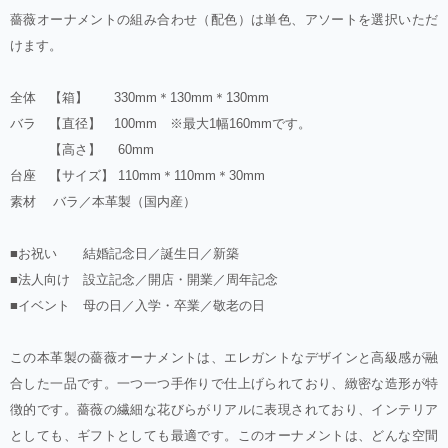
薔薇オーナメントの組み合わせ（配色）は単色、アソートを選択いただ
けます。
全体 【箱】 330mm＊130mm＊130mm
バラ 【直径】 100mm ※最大1幅160mmです。
【高さ】 60mm
台座 【サイズ】 110mm＊110mm＊30mm
素材 バラ／本革製（国内産）
■お祝い 結婚記念日／誕生日／新築
■法人向け 設立記念／開店・開業／周年記念
■イベント 母の日／入学・卒業／敬老の日
この本革製の薔薇オーナメントは、エレガントなデザインと高級感が融
合した一品です。一つ一つ手作りで仕上げられており、緻密な造形が特
徴的です。薔薇の繊細な花びらがリアルに表現されており、インテリア
としても、ギフトとしても最適です。このオーナメントは、どんな空間