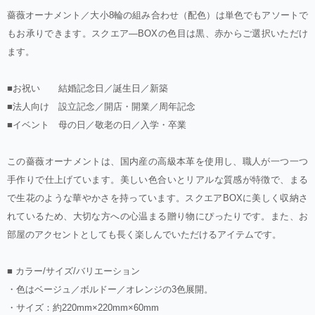
薔薇オーナメント／大小8輪の組み合わせ（配色）は単色でもアソートで
もお承りできます。スクエア―BOXの色目は黒、赤からご選択いただけ
ます。
■お祝い 結婚記念日／誕生日／新築
■法人向け 設立記念／開店・開業／周年記念
■イベント 母の日／敬老の日／入学・卒業
この薔薇オーナメントは、国内産の高級本革を使用し、職人が一つ一つ
手作りで仕上げています。美しい色合いとリアルな質感が特徴で、まる
で生花のような華やかさを持っています。スクエアBOXに美しく収納さ
れているため、大切な方への心温まる贈り物にぴったりです。また、お
部屋のアクセントとしても長く楽しんでいただけるアイテムです。
■ カラー/サイズ/バリエーション
・色はベージュ／ボルドー／オレンジの3色展開。
・サイズ：約220mm×220mm×60mm