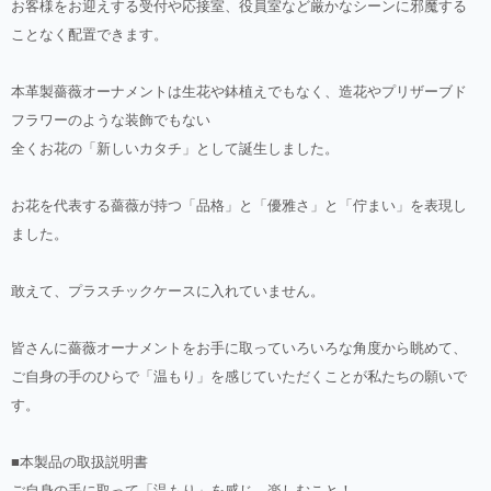
お客様をお迎えする受付や応接室、役員室など厳かなシーンに邪魔する
ことなく配置できます。
本革製薔薇オーナメントは生花や鉢植えでもなく、造花やプリザーブド
フラワーのような装飾でもない
全くお花の「新しいカタチ」として誕生しました。
お花を代表する薔薇が持つ「品格」と「優雅さ」と「佇まい」を表現し
ました。
敢えて、プラスチックケースに入れていません。
皆さんに薔薇オーナメントをお手に取っていろいろな角度から眺めて、
ご自身の手のひらで「温もり」を感じていただくことが私たちの願いで
す。
■本製品の取扱説明書
ご自身の手に取って「温もり」を感じ、楽しむこと！