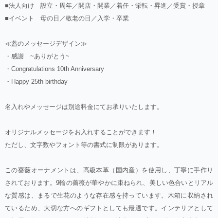
■法人向け 設立・周年／開店・開業／着任・栄転・昇進／受賞・授章
■イベント 母の日／敬老の日／入学・卒業
≪蓋のメッセージデザイン≫
・感謝 ~ありがとう~
・Congratulations 10th Anniversary
・Happy 25th birthday
名入れやメッセージは別途料金にてお承りいたします。
オリジナルメッセージをお入れすることができます！
ただし、文字数やフォント等の書式に制限があります。
この薔薇オーナメントは、高級本革（国内産）を使用し、丁寧に手作り
されております。9輪の薔薇が華やかに束ねられ、美しい色合いとリアル
な質感は、まるで生花のような存在感を持っています。木箱に収納され
ているため、大切な方へのギフトとしても最適です。インテリアとして