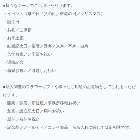
■様々なシーンでご活用いただけます。
・イベント（母の日／父の日／敬老の日／クリスマス）
・誕生日
・お礼／ご挨拶
・お手土産
・結婚記念日／還暦／喜寿／米寿／卒寿／白寿
・入学お祝い／卒業お祝い
・退職記念
・新築お祝い／引越しお祝い
■法人関連のフラワーギフトや様々なご用途のお遣物としてご利用いただ
けます。
・開業／開店／新社屋／事務所移転お祝い
・創業／設立記念日／周年お祝い
・就任／着任お祝い
・記念品／ノベルティ／コンペ賞品 ※名入れに関しては応相談です。