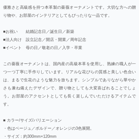
優雅さと高級感を持つ本革製の薔薇オーナメントです。大切な方への贈
り物や、お部屋のインテリアとしてもぴったりな一品です。
■お祝い 結婚記念日／誕生日／新築
■法人向け 設立記念／開店・開業／周年記念
■イベント 母の日／敬老の日／入学・卒業
この薔薇オーナメントは、国内産の高級本革を使用し、熟練の職人が一
つ一つ丁寧に手作りしています。リアルな花びらの質感と美しい色合い
は、まるで生花のような魅力を放ちます。シンプルでありながら華やか
さも兼ね備えたデザインで、贈り物としても大変喜ばれることでしょ
う。お部屋のアクセントとしても長く楽しんでいただけるアイテムで
す。
■ カラー/サイズ/バリエーション
・色はベージュ／ボルドー／オレンジの3色展開。
・サイズ：約300mm×120mm