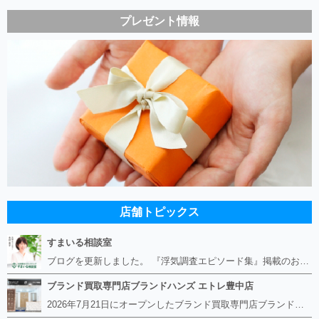
プレゼント情報
店舗トピックス
すまいる相談室
ブログを更新しました。 『浮気調査エピソード集』掲載のお知らせ https://smile-soudan.net/index.php?QBlog-20260808-1
ブランド買取専門店ブランドハンズ エトレ豊中店
2026年7月21日にオープンしたブランド買取専門店ブランドハンズ エトレ豊中店です。 阪急豊中駅直結のショッピングモール エトレとよなかの１階に店舗がございます。 金・貴金属、ブランド品、時計、宝石などその他ブランド食器や美容機器、ブランド香水や化粧品などの取り扱いもございます。 熟練の鑑定士が親切・丁寧に接客、査定をさせていただきます。 査定だけでもOK。お気軽にご来店下さいませ！