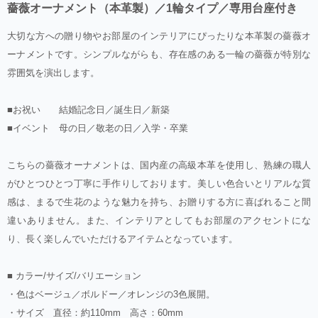
薔薇オーナメント（本革製）／1輪タイプ／専用台座付き
大切な方への贈り物やお部屋のインテリアにぴったりな本革製の薔薇オ
ーナメントです。シンプルながらも、存在感のある一輪の薔薇が特別な
雰囲気を演出します。
■お祝い 結婚記念日／誕生日／新築
■イベント 母の日／敬老の日／入学・卒業
こちらの薔薇オーナメントは、国内産の高級本革を使用し、熟練の職人
がひとつひとつ丁寧に手作りしております。美しい色合いとリアルな質
感は、まるで生花のような魅力を持ち、お贈りする方に喜ばれること間
違いありません。また、インテリアとしてもお部屋のアクセントにな
り、長く楽しんでいただけるアイテムとなっています。
■ カラー/サイズ/バリエーション
・色はベージュ／ボルドー／オレンジの3色展開。
・サイズ 直径：約110mm 高さ：60mm