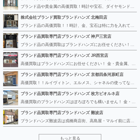
ブランド品や貴金属の高価買取！時計や宝石、ダイヤモンドなど家に眠っているものがあったら捨てる前にブランドハンズへお越しください。 査定料は無料、お値段が付くものかお調べいたします！ 宅配買取もありますので使っていない古いルイヴィトンのバッグや財布、壊れているオメガの時計、千切れている金のネックレスや指輪、小型家電も取り扱っておりますのでお気軽にご利用下さい☆ その他ブランド食器、銀シルバー製品、美容機器、脱毛器、スマホなど幅広く取り扱っております！
株式会社ブランド買取ブランドハンズ 北梅田店
ブランド品の高価買取！！時計、金、宝石は特に力を入れています！ ルイヴィトン、シャネル、ロレックス、エルメスはもちろん、グッチ、プラダ、セリーヌ、フェンディなどなど、 その他ブランド食器、銀シルバー製品、美容機器、脱毛器、スマホなど幅広く取り扱っているので まずは無料査定にお越しください！ 手数料は全て無料！全国対応の宅配買取も行っておりますのでお気軽にご連絡下さい！
ブランド品買取専門店ブランドハンズ 神戸三宮店
ブランド品の高価買取はブランドハンズにお任せください！！ 高騰し続けている金・貴金属はもちろん、ルイヴィトン、エルメス、シャネル、ロレックスは特に力を入れております。 その他ブランド食器、銀シルバー製品、美容機器、脱毛器、スマホなど幅広く取り扱っております！ 鑑定士は経験豊富で親切丁寧な対応を心がけております。 鑑定書がないものでもしっかり見させて頂きます。
ブランド品買取専門店ブランドハンズ JR西宮店
高価買取はブランドハンズにお任せください！ 金・貴金属、ルイヴィトン、エルメス、シャネル、ロレックスは特に力を入れておりますが、 他店で断られたボロボロになったバッグや財布、壊れたブランド品、時計、千切れた貴金属もお買取り可能です。 経験豊富な鑑定士が宝石やダイヤモンドの鑑定書がないものでもしっかり見させて頂きます。 その他ブランド食器、銀シルバー製品、美容機器、脱毛器、スマホなど幅広く取り扱っております！ 是非お気軽にお越しください。
ブランド品買取専門店ブランドハンズ 京都四条河原町店
高価買取！！ルイヴィトン、エルメス、シャネルの使ってないものなど ブランドハンズならボロボロでも構いません。 他店に断られたものも当店ならお買取り可能です！ ロレックスやフェンディ、グッチも大歓迎です！ ブランド品や貴金属、時計、宝石、ダイヤモンドは特に高価買取ですのでお査定だけでもお待ちしております。
ブランド品買取専門店ブランドハンズ 枚方ビオルネ店
高価買取のブランドハンズはぼろぼろでも構いません！ 金・貴金属、ルイヴィトンやエルメス、シャネルの使ってないものはございませんか？ 他店に断られたものも当店ならお買取り可能です！ ロレックスやフェンディ、グッチも大歓迎！ ブランド品や貴金属、時計、宝石、ダイヤモンドは特に高価買取ですがブランド食器、スマホ、美容機器、銀製品など幅広く取り扱っております。
ブランド品買取専門店ブランドハンズ 難波店
ブランドハンズ難波店は戎橋商店街、高島屋・マルイ前に店舗があります！ ボロボロのルイヴィトン、エルメス、シャネルも高価買取！！ ぼろぼろのものでもブランドハンズなら高くお買取り致します！ ブランド香水や化粧品、動かない時計、ロレックスは特に高価買取です。 貴金属や宝石、ダイヤモンドの鑑定書がないものでもしっかり見させて頂きます。 是非お気軽にお越しください。
もっと見る