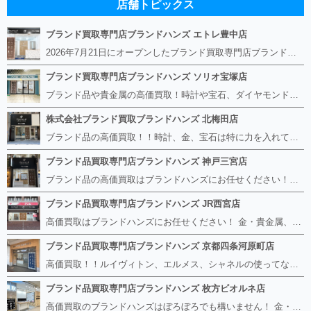
店舗トピックス
ブランド買取専門店ブランドハンズ エトレ豊中店
2026年7月21日にオープンしたブランド買取専門店ブランドハンズ エトレ豊中店です。 阪急豊中駅直結のショッピングモール エトレとよなかの１階に店舗がございます。 金・貴金属、ブランド品、時計、宝石などその他ブランド食器や美容機器、ブランド香水や化粧品などの取り扱いもございます。 熟練の鑑定士が親切・丁寧に接客、査定をさせていただきます。 査定だけでもOK。お気軽にご来店下さいませ！
ブランド買取専門店ブランドハンズ ソリオ宝塚店
ブランド品や貴金属の高価買取！時計や宝石、ダイヤモンドなど家に眠っているものがあったら捨てる前にブランドハンズへお越しください。 査定料は無料、お値段が付くものかお調べいたします！ 宅配買取もありますので使っていない古いルイヴィトンのバッグや財布、壊れているオメガの時計、千切れている金のネックレスや指輪、小型家電も取り扱っておりますのでお気軽にご利用下さい☆ その他ブランド食器、銀シルバー製品、美容機器、脱毛器、スマホなど幅広く取り扱っております！
株式会社ブランド買取ブランドハンズ 北梅田店
ブランド品の高価買取！！時計、金、宝石は特に力を入れています！ ルイヴィトン、シャネル、ロレックス、エルメスはもちろん、グッチ、プラダ、セリーヌ、フェンディなどなど、 その他ブランド食器、銀シルバー製品、美容機器、脱毛器、スマホなど幅広く取り扱っているので まずは無料査定にお越しください！ 手数料は全て無料！全国対応の宅配買取も行っておりますのでお気軽にご連絡下さい！
ブランド品買取専門店ブランドハンズ 神戸三宮店
ブランド品の高価買取はブランドハンズにお任せください！！ 高騰し続けている金・貴金属はもちろん、ルイヴィトン、エルメス、シャネル、ロレックスは特に力を入れております。 その他ブランド食器、銀シルバー製品、美容機器、脱毛器、スマホなど幅広く取り扱っております！ 鑑定士は経験豊富で親切丁寧な対応を心がけております。 鑑定書がないものでもしっかり見させて頂きます。
ブランド品買取専門店ブランドハンズ JR西宮店
高価買取はブランドハンズにお任せください！ 金・貴金属、ルイヴィトン、エルメス、シャネル、ロレックスは特に力を入れておりますが、 他店で断られたボロボロになったバッグや財布、壊れたブランド品、時計、千切れた貴金属もお買取り可能です。 経験豊富な鑑定士が宝石やダイヤモンドの鑑定書がないものでもしっかり見させて頂きます。 その他ブランド食器、銀シルバー製品、美容機器、脱毛器、スマホなど幅広く取り扱っております！ 是非お気軽にお越しください。
ブランド品買取専門店ブランドハンズ 京都四条河原町店
高価買取！！ルイヴィトン、エルメス、シャネルの使ってないものなど ブランドハンズならボロボロでも構いません。 他店に断られたものも当店ならお買取り可能です！ ロレックスやフェンディ、グッチも大歓迎です！ ブランド品や貴金属、時計、宝石、ダイヤモンドは特に高価買取ですのでお査定だけでもお待ちしております。
ブランド品買取専門店ブランドハンズ 枚方ビオルネ店
高価買取のブランドハンズはぼろぼろでも構いません！ 金・貴金属、ルイヴィトンやエルメス、シャネルの使ってないものはございませんか？ 他店に断られたものも当店ならお買取り可能です！ ロレックスやフェンディ、グッチも大歓迎！ ブランド品や貴金属、時計、宝石、ダイヤモンドは特に高価買取ですがブランド食器、スマホ、美容機器、銀製品など幅広く取り扱っております。