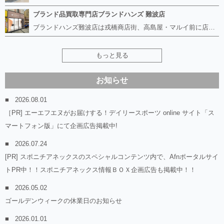
ブランド品買取専門店ブランドハンズ 難波店
ブランドハンズ難波店は戎橋商店街、高島屋・マルイ前に店舗があります！ ボロボロのルイヴィトン、エルメス、シャネルも高価買取！！ ぼろぼろのものでもブランドハンズなら高くお買取り致します！ ブランド香水や化粧品、動かない時計、ロレックスは特に高価買取です。 貴金属や宝石、ダイヤモンドの鑑定書がないものでもしっかり見させて頂きます。 是非お気軽にお越しください。
もっと見る
お知らせ
2026.08.01
［PR] エーエフエヌがお届けする！デイリースポーツ online サイト「ス
マートフォン版」にて企画広告掲載中!
2026.07.24
[PR] スポニチアネックスのスペシャルコンテンツ内で、Afnポータルサイ
トPR中！！スポニチアネックス情報ＢＯＸ企画広告も掲載中！！
2026.05.02
ゴールデンウィークの休業日のお知らせ
2026.01.01