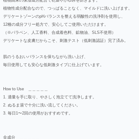
植物由来の保湿成分配合で乾燥やかゆみを防ぎます。
植物性成分配合なので、つっぱることなく、マイルドに洗い上げます。
デリケートゾーンのpHバランスを整える弱酸性の洗浄剤を使用し、
12種の成分フリー処方で、安心してご使用いただけます。
（※パラベン、人工香料、合成着色料、鉱物油、SLS不使用）
デリケートな皮膚だからこそ、刺激テスト（低刺激認証）完了済み。
肌のうるおいバランスを保ちながら洗い上げ、
毎日使用しても安心な低刺激タイプに仕上げています。
How to Use ＿＿＿＿＿
1. 適量を手に取り、やさしく泡立てて洗浄します。
2. ぬるま湯で十分に洗い流してください。
3. 毎日1〜2回の使用がおすすめです。
全成分 ＿＿＿＿＿