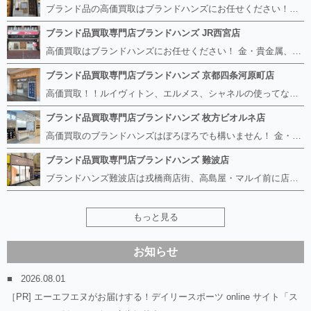
ブランド品の高価買取はブランドハンズにお任せください！！ 高騰し続けている金・貴金属はもちろん、ルイヴィトン、エルメス、シャネル、ロレックスは特に力を入れております。 その他ブランド食器、銀シルバー製品、美容機器、脱毛器、スマホなど幅広く取り扱っております！ 鑑定士は経験豊富で親切丁寧な対応を心がけております。 鑑定書がないものでもしっかり見させて頂きます。
ブランド品買取専門店ブランドハンズ JR西宮店
高価買取はブランドハンズにお任せください！ 金・貴金属、ルイヴィトン、エルメス、シャネル、ロレックスは特に力を入れておりますが、 他店で断られたボロボロになったバッグや財布、壊れたブランド品、時計、千切れた貴金属もお買取り可能です。 経験豊富な鑑定士が宝石やダイヤモンドの鑑定書がないものでもしっかり見させて頂きます。 その他ブランド食器、銀シルバー製品、美容機器、脱毛器、スマホなど幅広く取り扱っております！ 是非お気軽にお越しください。
ブランド品買取専門店ブランドハンズ 京都四条河原町店
高価買取！！ルイヴィトン、エルメス、シャネルの使ってないものなど ブランドハンズならボロボロでも構いません。 他店に断られたものも当店ならお買取り可能です！ ロレックスやフェンディ、グッチも大歓迎です！ ブランド品や貴金属、時計、宝石、ダイヤモンドは特に高価買取ですのでお査定だけでもお待ちしております。
ブランド品買取専門店ブランドハンズ 枚方ビオルネ店
高価買取のブランドハンズはぼろぼろでも構いません！ 金・貴金属、ルイヴィトンやエルメス、シャネルの使ってないものはございませんか？ 他店に断られたものも当店ならお買取り可能です！ ロレックスやフェンディ、グッチも大歓迎！ ブランド品や貴金属、時計、宝石、ダイヤモンドは特に高価買取ですがブランド食器、スマホ、美容機器、銀製品など幅広く取り扱っております。
ブランド品買取専門店ブランドハンズ 難波店
ブランドハンズ難波店は戎橋商店街、高島屋・マルイ前に店舗があります！ ボロボロのルイヴィトン、エルメス、シャネルも高価買取！！ ぼろぼろのものでもブランドハンズなら高くお買取り致します！ ブランド香水や化粧品、動かない時計、ロレックスは特に高価買取です。 貴金属や宝石、ダイヤモンドの鑑定書がないものでもしっかり見させて頂きます。 是非お気軽にお越しください。
もっと見る
お知らせ
2026.08.01
［PR] エーエフエヌがお届けする！デイリースポーツ online サイト「ス