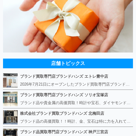
店舗トピックス
ブランド買取専門店ブランドハンズ エトレ豊中店
2026年7月21日にオープンしたブランド買取専門店ブランドハンズ エトレ豊中店です。 阪急豊中駅直結のショッピングモール エトレとよなかの１階に店舗がございます。 金・貴金属、ブランド品、時計、宝石などその他ブランド食器や美容機器、ブランド香水や化粧品などの取り扱いもございます。 熟練の鑑定士が親切・丁寧に接客、査定をさせていただきます。 査定だけでもOK。お気軽にご来店下さいませ！
ブランド買取専門店ブランドハンズ ソリオ宝塚店
ブランド品や貴金属の高価買取！時計や宝石、ダイヤモンドなど家に眠っているものがあったら捨てる前にブランドハンズへお越しください。 査定料は無料、お値段が付くものかお調べいたします！ 宅配買取もありますので使っていない古いルイヴィトンのバッグや財布、壊れているオメガの時計、千切れている金のネックレスや指輪、小型家電も取り扱っておりますのでお気軽にご利用下さい☆ その他ブランド食器、銀シルバー製品、美容機器、脱毛器、スマホなど幅広く取り扱っております！
株式会社ブランド買取ブランドハンズ 北梅田店
ブランド品の高価買取！！時計、金、宝石は特に力を入れています！ ルイヴィトン、シャネル、ロレックス、エルメスはもちろん、グッチ、プラダ、セリーヌ、フェンディなどなど、 その他ブランド食器、銀シルバー製品、美容機器、脱毛器、スマホなど幅広く取り扱っているので まずは無料査定にお越しください！ 手数料は全て無料！全国対応の宅配買取も行っておりますのでお気軽にご連絡下さい！
ブランド品買取専門店ブランドハンズ 神戸三宮店