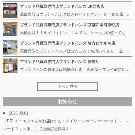
ブランド品買取専門店ブランドハンズ JR西宮店
高価買取はブランドハンズにお任せください！ 金・貴金属、ルイヴィトン、エルメス、シャネル、ロレックスは特に力を入れておりますが、 他店で断られたボロボロになったバッグや財布、壊れたブランド品、時計、千切れた貴金属もお買取り可能です。 経験豊富な鑑定士が宝石やダイヤモンドの鑑定書がないものでもしっかり見させて頂きます。 その他ブランド食器、銀シルバー製品、美容機器、脱毛器、スマホなど幅広く取り扱っております！ 是非お気軽にお越しください。
ブランド品買取専門店ブランドハンズ 京都四条河原町店
高価買取！！ルイヴィトン、エルメス、シャネルの使ってないものなど ブランドハンズならボロボロでも構いません。 他店に断られたものも当店ならお買取り可能です！ ロレックスやフェンディ、グッチも大歓迎です！ ブランド品や貴金属、時計、宝石、ダイヤモンドは特に高価買取ですのでお査定だけでもお待ちしております。
ブランド品買取専門店ブランドハンズ 枚方ビオルネ店
高価買取のブランドハンズはぼろぼろでも構いません！ 金・貴金属、ルイヴィトンやエルメス、シャネルの使ってないものはございませんか？ 他店に断られたものも当店ならお買取り可能です！ ロレックスやフェンディ、グッチも大歓迎！ ブランド品や貴金属、時計、宝石、ダイヤモンドは特に高価買取ですがブランド食器、スマホ、美容機器、銀製品など幅広く取り扱っております。
ブランド品買取専門店ブランドハンズ 難波店
ブランドハンズ難波店は戎橋商店街、高島屋・マルイ前に店舗があります！ ボロボロのルイヴィトン、エルメス、シャネルも高価買取！！ ぼろぼろのものでもブランドハンズなら高くお買取り致します！ ブランド香水や化粧品、動かない時計、ロレックスは特に高価買取です。 貴金属や宝石、ダイヤモンドの鑑定書がないものでもしっかり見させて頂きます。 是非お気軽にお越しください。
もっと見る
お知らせ
2026.08.01
［PR] エーエフエヌがお届けする！デイリースポーツ online サイト「ス
マートフォン版」にて企画広告掲載中!