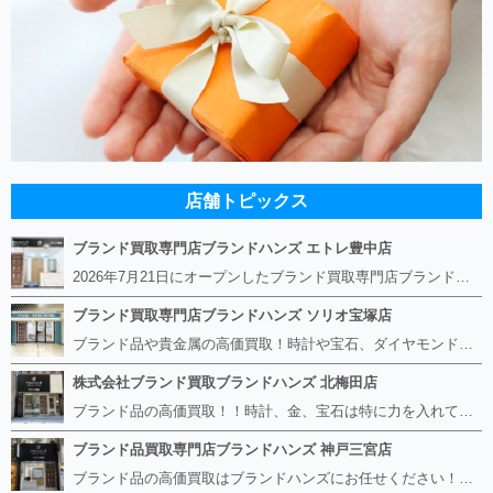
店舗トピックス
ブランド買取専門店ブランドハンズ エトレ豊中店
2026年7月21日にオープンしたブランド買取専門店ブランドハンズ エトレ豊中店です。 阪急豊中駅直結のショッピングモール エトレとよなかの１階に店舗がございます。 金・貴金属、ブランド品、時計、宝石などその他ブランド食器や美容機器、ブランド香水や化粧品などの取り扱いもございます。 熟練の鑑定士が親切・丁寧に接客、査定をさせていただきます。 査定だけでもOK。お気軽にご来店下さいませ！
ブランド買取専門店ブランドハンズ ソリオ宝塚店
ブランド品や貴金属の高価買取！時計や宝石、ダイヤモンドなど家に眠っているものがあったら捨てる前にブランドハンズへお越しください。 査定料は無料、お値段が付くものかお調べいたします！ 宅配買取もありますので使っていない古いルイヴィトンのバッグや財布、壊れているオメガの時計、千切れている金のネックレスや指輪、小型家電も取り扱っておりますのでお気軽にご利用下さい☆ その他ブランド食器、銀シルバー製品、美容機器、脱毛器、スマホなど幅広く取り扱っております！
株式会社ブランド買取ブランドハンズ 北梅田店
ブランド品の高価買取！！時計、金、宝石は特に力を入れています！ ルイヴィトン、シャネル、ロレックス、エルメスはもちろん、グッチ、プラダ、セリーヌ、フェンディなどなど、 その他ブランド食器、銀シルバー製品、美容機器、脱毛器、スマホなど幅広く取り扱っているので まずは無料査定にお越しください！ 手数料は全て無料！全国対応の宅配買取も行っておりますのでお気軽にご連絡下さい！
ブランド品買取専門店ブランドハンズ 神戸三宮店
ブランド品の高価買取はブランドハンズにお任せください！！ 高騰し続けている金・貴金属はもちろん、ルイヴィトン、エルメス、シャネル、ロレックスは特に力を入れております。 その他ブランド食器、銀シルバー製品、美容機器、脱毛器、スマホなど幅広く取り扱っております！ 鑑定士は経験豊富で親切丁寧な対応を心がけております。 鑑定書がないものでもしっかり見させて頂きます。