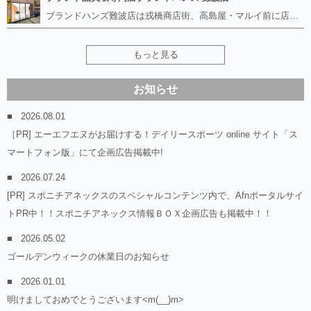
ブランドハンズ難波店は戎橋商店街、高島屋・マルイ前に店舗があります！ ボロボロのルイヴィトン、エルメス、シャネルも高価買取！！ ぼろぼろのものでもブランドハンズなら高くお買取り致します！ ブランド香水や化粧品、動かない時計、ロレックスは特に高価買取です。 貴金属や宝石、ダイヤモンドの鑑定書がないものでもしっかり見させて頂きます。 是非お気軽にお越しください。
もっと見る
お知らせ
2026.08.01
［PR] エーエフエヌがお届けする！デイリースポーツ online サイト「ス
マートフォン版」にて企画広告掲載中!
2026.07.24
[PR] スポニチアネックスのスペシャルコンテンツ内で、Afnポータルサイ
トPR中！！スポニチアネックス情報ＢＯＸ企画広告も掲載中！！
2026.05.02
ゴールデンウィークの休業日のお知らせ
2026.01.01
明けましておめでとうございます<m(__)m>