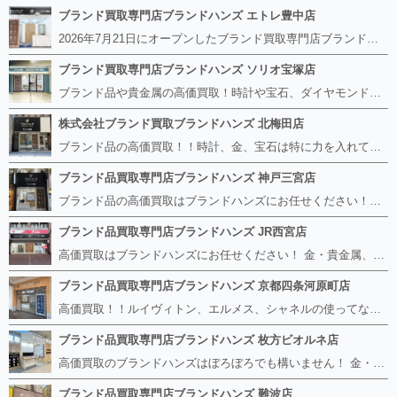
ブランド買取専門店ブランドハンズ エトレ豊中店
2026年7月21日にオープンしたブランド買取専門店ブランドハンズ エトレ豊中店です。 阪急豊中駅直結のショッピングモール エトレとよなかの１階に店舗がございます。 金・貴金属、ブランド品、時計、宝石などその他ブランド食器や美容機器、ブランド香水や化粧品などの取り扱いもございます。 熟練の鑑定士が親切・丁寧に接客、査定をさせていただきます。 査定だけでもOK。お気軽にご来店下さいませ！
ブランド買取専門店ブランドハンズ ソリオ宝塚店
ブランド品や貴金属の高価買取！時計や宝石、ダイヤモンドなど家に眠っているものがあったら捨てる前にブランドハンズへお越しください。 査定料は無料、お値段が付くものかお調べいたします！ 宅配買取もありますので使っていない古いルイヴィトンのバッグや財布、壊れているオメガの時計、千切れている金のネックレスや指輪、小型家電も取り扱っておりますのでお気軽にご利用下さい☆ その他ブランド食器、銀シルバー製品、美容機器、脱毛器、スマホなど幅広く取り扱っております！
株式会社ブランド買取ブランドハンズ 北梅田店
ブランド品の高価買取！！時計、金、宝石は特に力を入れています！ ルイヴィトン、シャネル、ロレックス、エルメスはもちろん、グッチ、プラダ、セリーヌ、フェンディなどなど、 その他ブランド食器、銀シルバー製品、美容機器、脱毛器、スマホなど幅広く取り扱っているので まずは無料査定にお越しください！ 手数料は全て無料！全国対応の宅配買取も行っておりますのでお気軽にご連絡下さい！
ブランド品買取専門店ブランドハンズ 神戸三宮店
ブランド品の高価買取はブランドハンズにお任せください！！ 高騰し続けている金・貴金属はもちろん、ルイヴィトン、エルメス、シャネル、ロレックスは特に力を入れております。 その他ブランド食器、銀シルバー製品、美容機器、脱毛器、スマホなど幅広く取り扱っております！ 鑑定士は経験豊富で親切丁寧な対応を心がけております。 鑑定書がないものでもしっかり見させて頂きます。
ブランド品買取専門店ブランドハンズ JR西宮店
高価買取はブランドハンズにお任せください！ 金・貴金属、ルイヴィトン、エルメス、シャネル、ロレックスは特に力を入れておりますが、 他店で断られたボロボロになったバッグや財布、壊れたブランド品、時計、千切れた貴金属もお買取り可能です。 経験豊富な鑑定士が宝石やダイヤモンドの鑑定書がないものでもしっかり見させて頂きます。 その他ブランド食器、銀シルバー製品、美容機器、脱毛器、スマホなど幅広く取り扱っております！ 是非お気軽にお越しください。
ブランド品買取専門店ブランドハンズ 京都四条河原町店
高価買取！！ルイヴィトン、エルメス、シャネルの使ってないものなど ブランドハンズならボロボロでも構いません。 他店に断られたものも当店ならお買取り可能です！ ロレックスやフェンディ、グッチも大歓迎です！ ブランド品や貴金属、時計、宝石、ダイヤモンドは特に高価買取ですのでお査定だけでもお待ちしております。
ブランド品買取専門店ブランドハンズ 枚方ビオルネ店
高価買取のブランドハンズはぼろぼろでも構いません！ 金・貴金属、ルイヴィトンやエルメス、シャネルの使ってないものはございませんか？ 他店に断られたものも当店ならお買取り可能です！ ロレックスやフェンディ、グッチも大歓迎！ ブランド品や貴金属、時計、宝石、ダイヤモンドは特に高価買取ですがブランド食器、スマホ、美容機器、銀製品など幅広く取り扱っております。
ブランド品買取専門店ブランドハンズ 難波店