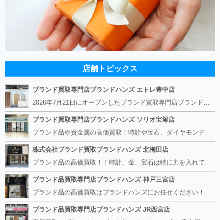
店舗トピックス
ブランド買取専門店ブランドハンズ エトレ豊中店
2026年7月21日にオープンしたブランド買取専門店ブランドハンズ エトレ豊中店です。 阪急豊中駅直結のショッピングモール エトレとよなかの１階に店舗がございます。 金・貴金属、ブランド品、時計、宝石などその他ブランド食器や美容機器、ブランド香水や化粧品などの取り扱いもございます。 熟練の鑑定士が親切・丁寧に接客、査定をさせていただきます。 査定だけでもOK。お気軽にご来店下さいませ！
ブランド買取専門店ブランドハンズ ソリオ宝塚店
ブランド品や貴金属の高価買取！時計や宝石、ダイヤモンドなど家に眠っているものがあったら捨てる前にブランドハンズへお越しください。 査定料は無料、お値段が付くものかお調べいたします！ 宅配買取もありますので使っていない古いルイヴィトンのバッグや財布、壊れているオメガの時計、千切れている金のネックレスや指輪、小型家電も取り扱っておりますのでお気軽にご利用下さい☆ その他ブランド食器、銀シルバー製品、美容機器、脱毛器、スマホなど幅広く取り扱っております！
株式会社ブランド買取ブランドハンズ 北梅田店
ブランド品の高価買取！！時計、金、宝石は特に力を入れています！ ルイヴィトン、シャネル、ロレックス、エルメスはもちろん、グッチ、プラダ、セリーヌ、フェンディなどなど、 その他ブランド食器、銀シルバー製品、美容機器、脱毛器、スマホなど幅広く取り扱っているので まずは無料査定にお越しください！ 手数料は全て無料！全国対応の宅配買取も行っておりますのでお気軽にご連絡下さい！
ブランド品買取専門店ブランドハンズ 神戸三宮店
ブランド品の高価買取はブランドハンズにお任せください！！ 高騰し続けている金・貴金属はもちろん、ルイヴィトン、エルメス、シャネル、ロレックスは特に力を入れております。 その他ブランド食器、銀シルバー製品、美容機器、脱毛器、スマホなど幅広く取り扱っております！ 鑑定士は経験豊富で親切丁寧な対応を心がけております。 鑑定書がないものでもしっかり見させて頂きます。
ブランド品買取専門店ブランドハンズ JR西宮店