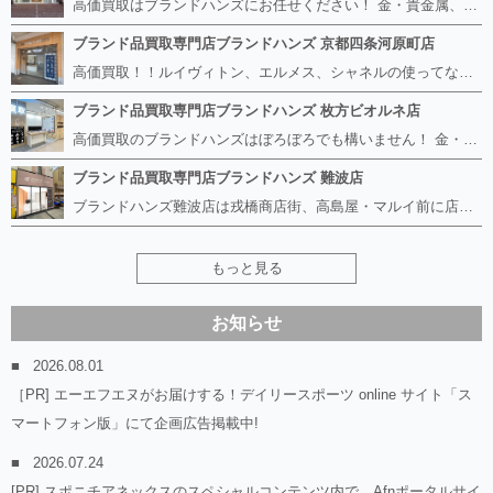
高価買取はブランドハンズにお任せください！ 金・貴金属、ルイヴィトン、エルメス、シャネル、ロレックスは特に力を入れておりますが、 他店で断られたボロボロになったバッグや財布、壊れたブランド品、時計、千切れた貴金属もお買取り可能です。 経験豊富な鑑定士が宝石やダイヤモンドの鑑定書がないものでもしっかり見させて頂きます。 その他ブランド食器、銀シルバー製品、美容機器、脱毛器、スマホなど幅広く取り扱っております！ 是非お気軽にお越しください。
ブランド品買取専門店ブランドハンズ 京都四条河原町店
高価買取！！ルイヴィトン、エルメス、シャネルの使ってないものなど ブランドハンズならボロボロでも構いません。 他店に断られたものも当店ならお買取り可能です！ ロレックスやフェンディ、グッチも大歓迎です！ ブランド品や貴金属、時計、宝石、ダイヤモンドは特に高価買取ですのでお査定だけでもお待ちしております。
ブランド品買取専門店ブランドハンズ 枚方ビオルネ店
高価買取のブランドハンズはぼろぼろでも構いません！ 金・貴金属、ルイヴィトンやエルメス、シャネルの使ってないものはございませんか？ 他店に断られたものも当店ならお買取り可能です！ ロレックスやフェンディ、グッチも大歓迎！ ブランド品や貴金属、時計、宝石、ダイヤモンドは特に高価買取ですがブランド食器、スマホ、美容機器、銀製品など幅広く取り扱っております。
ブランド品買取専門店ブランドハンズ 難波店
ブランドハンズ難波店は戎橋商店街、高島屋・マルイ前に店舗があります！ ボロボロのルイヴィトン、エルメス、シャネルも高価買取！！ ぼろぼろのものでもブランドハンズなら高くお買取り致します！ ブランド香水や化粧品、動かない時計、ロレックスは特に高価買取です。 貴金属や宝石、ダイヤモンドの鑑定書がないものでもしっかり見させて頂きます。 是非お気軽にお越しください。
もっと見る
お知らせ
2026.08.01
［PR] エーエフエヌがお届けする！デイリースポーツ online サイト「ス
マートフォン版」にて企画広告掲載中!
2026.07.24
[PR] スポニチアネックスのスペシャルコンテンツ内で、Afnポータルサイ