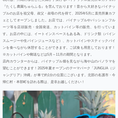
『たくし農園ちゅらふる』を営んでおります！昔から大好きなパイナッ
プルのお店を祖父母、叔父・叔母の代を得て、2025年5月に直売所兼カフ
ェとしてオープンしました。お店では、パイナップルやパッションフル
ーツ等を店頭販売・全国発送、カットパイン等の販売、を行っていま
す。お店の中には、イートインスペースもある為、ドリンク類（パイン
スムージーや生パインジュースなど）、カットパインやスティックパイ
ンを食べながら休憩することができます。ご試食も用意しております！
※カットパインや郵送などは5月～11月の期間となります。
店内カウンターからは、パイナップル畑を見ながら海や山のパノラマを
望むことができます！2025年夏オープンのテーマパーク「JUNGLIA（ジ
ャングリア）沖縄」が車で約1分の位置にございます。北部の名護市・今
帰仁村・本部町を訪れる際は、是非お越しください！