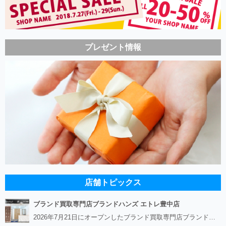
プレゼント情報
店舗トピックス
ブランド買取専門店ブランドハンズ エトレ豊中店
2026年7月21日にオープンしたブランド買取専門店ブランドハンズ エトレ豊中店です。 阪急豊中駅直結のショッピングモール エトレとよなかの１階に店舗がございます。 金・貴金属、ブランド品、時計、宝石などその他ブランド食器や美容機器、ブランド香水や化粧品などの取り扱いもございます。 熟練の鑑定士が親切・丁寧に接客、査定をさせていただきます。 査定だけでもOK。お気軽にご来店下さいませ！