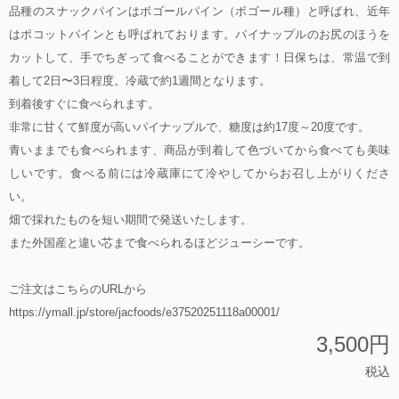
品種のスナックパインはボゴールパイン（ボゴール種）と呼ばれ、近年
はポコットパインとも呼ばれております。パイナップルのお尻のほうを
カットして、手でちぎって食べることができます！日保ちは、常温で到
着して2日〜3日程度。冷蔵で約1週間となります。
到着後すぐに食べられます。
非常に甘くて鮮度が高いパイナップルで、糖度は約17度～20度です。
青いままでも食べられます、商品が到着して色づいてから食べても美味
しいです。食べる前には冷蔵庫にて冷やしてからお召し上がりくださ
い。
畑で採れたものを短い期間で発送いたします。
また外国産と違い芯まで食べられるほどジューシーです。
ご注文はこちらのURLから
https://ymall.jp/store/jacfoods/e37520251118a00001/
3,500円
税込