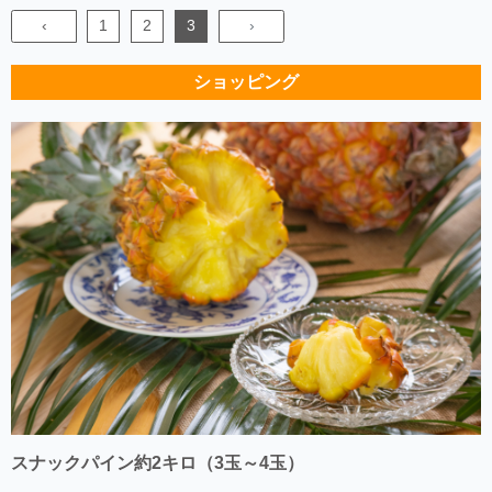
‹
1
2
3
›
ショッピング
スナックパイン約2キロ（3玉～4玉）