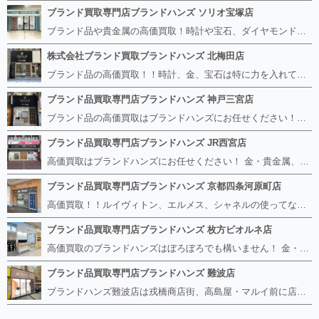
ブランド買取専門店ブランドハンズ ソリオ宝塚店
ブランド品や貴金属の高価買取！時計や宝石、ダイヤモンドなど家に眠っているものがあったら捨てる前にブランドハンズへお越しください。 査定料は無料、お値段が付くものかお調べいたします！ 宅配買取もありますので使っていない古いルイヴィトンのバッグや財布、壊れているオメガの時計、千切れている金のネックレスや指輪、小型家電も取り扱っておりますのでお気軽にご利用下さい☆ その他ブランド食器、銀シルバー製品、美容機器、脱毛器、スマホなど幅広く取り扱っております！
株式会社ブランド買取ブランドハンズ 北梅田店
ブランド品の高価買取！！時計、金、宝石は特に力を入れています！ ルイヴィトン、シャネル、ロレックス、エルメスはもちろん、グッチ、プラダ、セリーヌ、フェンディなどなど、 その他ブランド食器、銀シルバー製品、美容機器、脱毛器、スマホなど幅広く取り扱っているので まずは無料査定にお越しください！ 手数料は全て無料！全国対応の宅配買取も行っておりますのでお気軽にご連絡下さい！
ブランド品買取専門店ブランドハンズ 神戸三宮店
ブランド品の高価買取はブランドハンズにお任せください！！ 高騰し続けている金・貴金属はもちろん、ルイヴィトン、エルメス、シャネル、ロレックスは特に力を入れております。 その他ブランド食器、銀シルバー製品、美容機器、脱毛器、スマホなど幅広く取り扱っております！ 鑑定士は経験豊富で親切丁寧な対応を心がけております。 鑑定書がないものでもしっかり見させて頂きます。
ブランド品買取専門店ブランドハンズ JR西宮店
高価買取はブランドハンズにお任せください！ 金・貴金属、ルイヴィトン、エルメス、シャネル、ロレックスは特に力を入れておりますが、 他店で断られたボロボロになったバッグや財布、壊れたブランド品、時計、千切れた貴金属もお買取り可能です。 経験豊富な鑑定士が宝石やダイヤモンドの鑑定書がないものでもしっかり見させて頂きます。 その他ブランド食器、銀シルバー製品、美容機器、脱毛器、スマホなど幅広く取り扱っております！ 是非お気軽にお越しください。
ブランド品買取専門店ブランドハンズ 京都四条河原町店
高価買取！！ルイヴィトン、エルメス、シャネルの使ってないものなど ブランドハンズならボロボロでも構いません。 他店に断られたものも当店ならお買取り可能です！ ロレックスやフェンディ、グッチも大歓迎です！ ブランド品や貴金属、時計、宝石、ダイヤモンドは特に高価買取ですのでお査定だけでもお待ちしております。
ブランド品買取専門店ブランドハンズ 枚方ビオルネ店
高価買取のブランドハンズはぼろぼろでも構いません！ 金・貴金属、ルイヴィトンやエルメス、シャネルの使ってないものはございませんか？ 他店に断られたものも当店ならお買取り可能です！ ロレックスやフェンディ、グッチも大歓迎！ ブランド品や貴金属、時計、宝石、ダイヤモンドは特に高価買取ですがブランド食器、スマホ、美容機器、銀製品など幅広く取り扱っております。
ブランド品買取専門店ブランドハンズ 難波店
ブランドハンズ難波店は戎橋商店街、高島屋・マルイ前に店舗があります！ ボロボロのルイヴィトン、エルメス、シャネルも高価買取！！ ぼろぼろのものでもブランドハンズなら高くお買取り致します！ ブランド香水や化粧品、動かない時計、ロレックスは特に高価買取です。 貴金属や宝石、ダイヤモンドの鑑定書がないものでもしっかり見させて頂きます。 是非お気軽にお越しください。