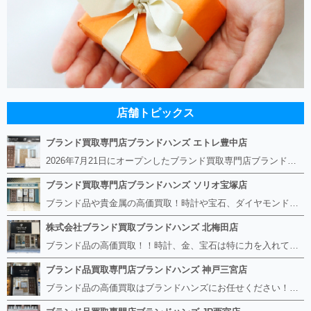
店舗トピックス
ブランド買取専門店ブランドハンズ エトレ豊中店
2026年7月21日にオープンしたブランド買取専門店ブランドハンズ エトレ豊中店です。 阪急豊中駅直結のショッピングモール エトレとよなかの１階に店舗がございます。 金・貴金属、ブランド品、時計、宝石などその他ブランド食器や美容機器、ブランド香水や化粧品などの取り扱いもございます。 熟練の鑑定士が親切・丁寧に接客、査定をさせていただきます。 査定だけでもOK。お気軽にご来店下さいませ！
ブランド買取専門店ブランドハンズ ソリオ宝塚店
ブランド品や貴金属の高価買取！時計や宝石、ダイヤモンドなど家に眠っているものがあったら捨てる前にブランドハンズへお越しください。 査定料は無料、お値段が付くものかお調べいたします！ 宅配買取もありますので使っていない古いルイヴィトンのバッグや財布、壊れているオメガの時計、千切れている金のネックレスや指輪、小型家電も取り扱っておりますのでお気軽にご利用下さい☆ その他ブランド食器、銀シルバー製品、美容機器、脱毛器、スマホなど幅広く取り扱っております！
株式会社ブランド買取ブランドハンズ 北梅田店
ブランド品の高価買取！！時計、金、宝石は特に力を入れています！ ルイヴィトン、シャネル、ロレックス、エルメスはもちろん、グッチ、プラダ、セリーヌ、フェンディなどなど、 その他ブランド食器、銀シルバー製品、美容機器、脱毛器、スマホなど幅広く取り扱っているので まずは無料査定にお越しください！ 手数料は全て無料！全国対応の宅配買取も行っておりますのでお気軽にご連絡下さい！
ブランド品買取専門店ブランドハンズ 神戸三宮店
ブランド品の高価買取はブランドハンズにお任せください！！ 高騰し続けている金・貴金属はもちろん、ルイヴィトン、エルメス、シャネル、ロレックスは特に力を入れております。 その他ブランド食器、銀シルバー製品、美容機器、脱毛器、スマホなど幅広く取り扱っております！ 鑑定士は経験豊富で親切丁寧な対応を心がけております。 鑑定書がないものでもしっかり見させて頂きます。