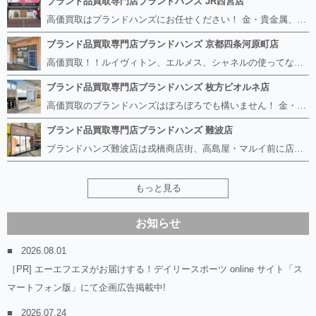
ブランド品買取専門店ブランドハンズ JR西宮店
高価買取はブランドハンズにお任せください！ 金・貴金属、ルイヴィトン、エルメス、シャネル、ロレックスは特に力を入れておりますが、 他店で断られたボロボロになったバッグや財布、壊れたブランド品、時計、千切れた貴金属もお買取り可能です。 経験豊富な鑑定士が宝石やダイヤモンドの鑑定書がないものでもしっかり見させて頂きます。 その他ブランド食器、銀シルバー製品、美容機器、脱毛器、スマホなど幅広く取り扱っております！ 是非お気軽にお越しください。
ブランド品買取専門店ブランドハンズ 京都四条河原町店
高価買取！！ルイヴィトン、エルメス、シャネルの使ってないものなど ブランドハンズならボロボロでも構いません。 他店に断られたものも当店ならお買取り可能です！ ロレックスやフェンディ、グッチも大歓迎です！ ブランド品や貴金属、時計、宝石、ダイヤモンドは特に高価買取ですのでお査定だけでもお待ちしております。
ブランド品買取専門店ブランドハンズ 枚方ビオルネ店
高価買取のブランドハンズはぼろぼろでも構いません！ 金・貴金属、ルイヴィトンやエルメス、シャネルの使ってないものはございませんか？ 他店に断られたものも当店ならお買取り可能です！ ロレックスやフェンディ、グッチも大歓迎！ ブランド品や貴金属、時計、宝石、ダイヤモンドは特に高価買取ですがブランド食器、スマホ、美容機器、銀製品など幅広く取り扱っております。
ブランド品買取専門店ブランドハンズ 難波店
ブランドハンズ難波店は戎橋商店街、高島屋・マルイ前に店舗があります！ ボロボロのルイヴィトン、エルメス、シャネルも高価買取！！ ぼろぼろのものでもブランドハンズなら高くお買取り致します！ ブランド香水や化粧品、動かない時計、ロレックスは特に高価買取です。 貴金属や宝石、ダイヤモンドの鑑定書がないものでもしっかり見させて頂きます。 是非お気軽にお越しください。
もっと見る
お知らせ
2026.08.01
［PR] エーエフエヌがお届けする！デイリースポーツ online サイト「ス
マートフォン版」にて企画広告掲載中!
2026.07.24