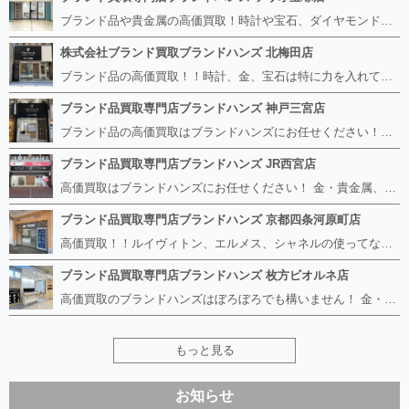
ブランド品や貴金属の高価買取！時計や宝石、ダイヤモンドなど家に眠っているものがあったら捨てる前にブランドハンズへお越しください。 査定料は無料、お値段が付くものかお調べいたします！ 宅配買取もありますので使っていない古いルイヴィトンのバッグや財布、壊れているオメガの時計、千切れている金のネックレスや指輪、小型家電も取り扱っておりますのでお気軽にご利用下さい☆ その他ブランド食器、銀シルバー製品、美容機器、脱毛器、スマホなど幅広く取り扱っております！
株式会社ブランド買取ブランドハンズ 北梅田店
ブランド品の高価買取！！時計、金、宝石は特に力を入れています！ ルイヴィトン、シャネル、ロレックス、エルメスはもちろん、グッチ、プラダ、セリーヌ、フェンディなどなど、 その他ブランド食器、銀シルバー製品、美容機器、脱毛器、スマホなど幅広く取り扱っているので まずは無料査定にお越しください！ 手数料は全て無料！全国対応の宅配買取も行っておりますのでお気軽にご連絡下さい！
ブランド品買取専門店ブランドハンズ 神戸三宮店
ブランド品の高価買取はブランドハンズにお任せください！！ 高騰し続けている金・貴金属はもちろん、ルイヴィトン、エルメス、シャネル、ロレックスは特に力を入れております。 その他ブランド食器、銀シルバー製品、美容機器、脱毛器、スマホなど幅広く取り扱っております！ 鑑定士は経験豊富で親切丁寧な対応を心がけております。 鑑定書がないものでもしっかり見させて頂きます。
ブランド品買取専門店ブランドハンズ JR西宮店
高価買取はブランドハンズにお任せください！ 金・貴金属、ルイヴィトン、エルメス、シャネル、ロレックスは特に力を入れておりますが、 他店で断られたボロボロになったバッグや財布、壊れたブランド品、時計、千切れた貴金属もお買取り可能です。 経験豊富な鑑定士が宝石やダイヤモンドの鑑定書がないものでもしっかり見させて頂きます。 その他ブランド食器、銀シルバー製品、美容機器、脱毛器、スマホなど幅広く取り扱っております！ 是非お気軽にお越しください。
ブランド品買取専門店ブランドハンズ 京都四条河原町店
高価買取！！ルイヴィトン、エルメス、シャネルの使ってないものなど ブランドハンズならボロボロでも構いません。 他店に断られたものも当店ならお買取り可能です！ ロレックスやフェンディ、グッチも大歓迎です！ ブランド品や貴金属、時計、宝石、ダイヤモンドは特に高価買取ですのでお査定だけでもお待ちしております。
ブランド品買取専門店ブランドハンズ 枚方ビオルネ店
高価買取のブランドハンズはぼろぼろでも構いません！ 金・貴金属、ルイヴィトンやエルメス、シャネルの使ってないものはございませんか？ 他店に断られたものも当店ならお買取り可能です！ ロレックスやフェンディ、グッチも大歓迎！ ブランド品や貴金属、時計、宝石、ダイヤモンドは特に高価買取ですがブランド食器、スマホ、美容機器、銀製品など幅広く取り扱っております。
もっと見る
お知らせ