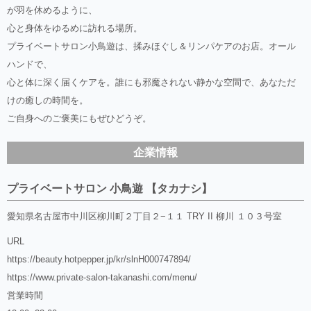
が羽を休めるように、
心と身体をゆるめに訪れる場所。
プライベートサロン小鳥遊は、揉みほぐし＆リンパケアのお店。オール
ハンドで、
心と体に深く届くケアを。誰にも邪魔されない静かな空間で、あなただ
けの癒しの時間を。
ご自身へのご褒美にもぜひどうぞ。
企業情報
プライベートサロン 小鳥遊 【タカナシ】
愛知県名古屋市中川区柳川町２丁目２−１１ TRY II 柳川 １０３号室
URL
https://beauty.hotpepper.jp/kr/slnH000747894/
https://www.private-salon-takanashi.com/menu/
営業時間