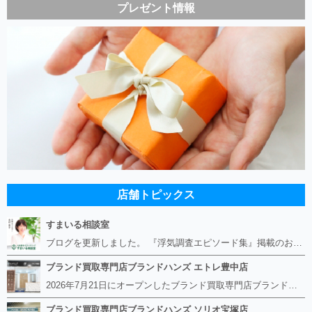
プレゼント情報
店舗トピックス
すまいる相談室
ブログを更新しました。 『浮気調査エピソード集』掲載のお知らせ https://smile-soudan.net/index.php?QBlog-20260808-1
ブランド買取専門店ブランドハンズ エトレ豊中店
2026年7月21日にオープンしたブランド買取専門店ブランドハンズ エトレ豊中店です。 阪急豊中駅直結のショッピングモール エトレとよなかの１階に店舗がございます。 金・貴金属、ブランド品、時計、宝石などその他ブランド食器や美容機器、ブランド香水や化粧品などの取り扱いもございます。 熟練の鑑定士が親切・丁寧に接客、査定をさせていただきます。 査定だけでもOK。お気軽にご来店下さいませ！
ブランド買取専門店ブランドハンズ ソリオ宝塚店