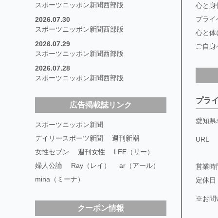
スポーツニッポン新聞西部版
心と身
プライ
2026.07.30
スポーツニッポン新聞西部版
心と体
2026.07.29
ご自身
スポーツニッポン新聞西部版
2026.07.28
スポーツニッポン新聞西部版
プライ
広告掲載誌リンク
愛知県
スポーツニッポン新聞
デイリースポーツ新聞
週刊新潮
URL
女性セブン
週刊女性
LEE（リー）
婦人公論
Ray（レイ）
ar（アール）
営業時
mina（ミーナ）
定休日
※お問
クーポン情報