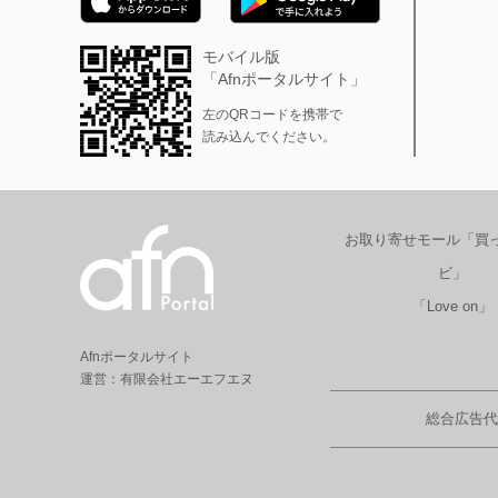
モバイル版
「Afnポータルサイト」
左のQRコードを携帯で
読み込んでください。
お取り寄せモール「買
ビ」
「Love on」
Afnポータルサイト
運営：有限会社エーエフエヌ
総合広告代