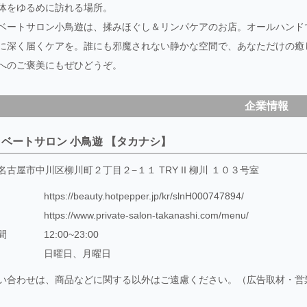
体をゆるめに訪れる場所。
ベートサロン小鳥遊は、揉みほぐし＆リンパケアのお店。オールハンド
に深く届くケアを。誰にも邪魔されない静かな空間で、あなただけの癒
へのご褒美にもぜひどうぞ。
企業情報
ベートサロン 小鳥遊 【タカナシ】
名古屋市中川区柳川町２丁目２−１１ TRY II 柳川 １０３号室
https://beauty.hotpepper.jp/kr/slnH000747894/
https://www.private-salon-takanashi.com/menu/
間
12:00~23:00
日曜日、月曜日
い合わせは、商品などに関する以外はご遠慮ください。（広告取材・営