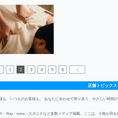
1
2
3
4
5
6
›
店舗トピックス
様も、いつものお客様も。 あなたに合わせて寄り添う、やさしい時間
SSY.・Ray・mina・スポニチなど多数メディア掲載。ここは、小鳥が羽