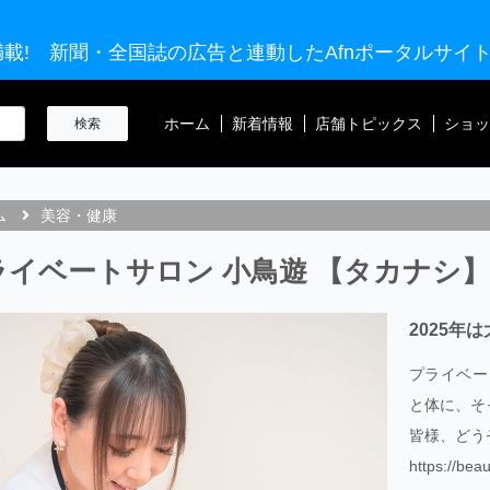
載! 新聞・全国誌の広告と連動したAfnポータルサイ
ホーム
新着情報
店舗トピックス
ショッ
ム
美容・健康
ライベートサロン 小鳥遊 【タカナシ】
2025年
プライベー
と体に、そ
皆様、どう
https://bea