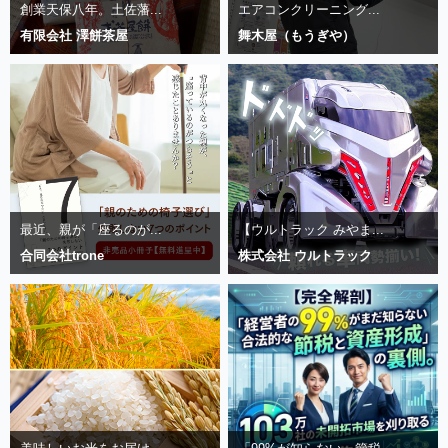
創業天保八年。土佐藩...
エアコンクリーニング...
有限会社 澤餅茶屋
舞木屋（もうぎや）
最近、親が「座るのが...
【ウルトラック みやま...
合同会社trone
株式会社 ウルトラック