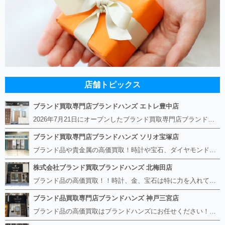
店舗トピックス
ブランド買取専門店ブランドハンズ エトレ豊中店
2026年7月21日にオープンしたブランド買取専門店ブランドハンズ エトレ豊中店です。 阪急豊中駅直結のショッピングモール エトレとよなかの１階に店舗がございます。 金・貴金属、ブランド品、時計、宝石などその他ブランド食器や美容機器、ブランド香水や化粧品などの取り扱いもございます。 熟練の鑑定士が親切・丁寧に接客、査定をさせていただきます。 査定だけでもOK。お気軽にご来店下さいませ！
ブランド買取専門店ブランドハンズ ソリオ宝塚店
ブランド品や貴金属の高価買取！時計や宝石、ダイヤモンドなど家に眠っているものがあったら捨てる前にブランドハンズへお越しください。 査定料は無料、お値段が付くものかお調べいたします！ 宅配買取もありますので使っていない古いルイヴィトンのバッグや財布、壊れているオメガの時計、千切れている金のネックレスや指輪、小型家電も取り扱っておりますのでお気軽にご利用下さい☆ その他ブランド食器、銀シルバー製品、美容機器、脱毛器、スマホなど幅広く取り扱っております！
株式会社ブランド買取ブランドハンズ 北梅田店
ブランド品の高価買取！！時計、金、宝石は特に力を入れています！ ルイヴィトン、シャネル、ロレックス、エルメスはもちろん、グッチ、プラダ、セリーヌ、フェンディなどなど、 その他ブランド食器、銀シルバー製品、美容機器、脱毛器、スマホなど幅広く取り扱っているので まずは無料査定にお越しください！ 手数料は全て無料！全国対応の宅配買取も行っておりますのでお気軽にご連絡下さい！
ブランド品買取専門店ブランドハンズ 神戸三宮店
ブランド品の高価買取はブランドハンズにお任せください！！ 高騰し続けている金・貴金属はもちろん、ルイヴィトン、エルメス、シャネル、ロレックスは特に力を入れております。 その他ブランド食器、銀シルバー製品、美容機器、脱毛器、スマホなど幅広く取り扱っております！ 鑑定士は経験豊富で親切丁寧な対応を心がけております。 鑑定書がないものでもしっかり見させて頂きます。