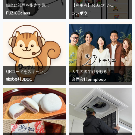
簡単に視界を指先で最...
【利用者】お店に行か...
FUZICOclass
ジンボウ
QRコードをスキャンし...
人生の後半戦を彩る「...
株式会社JDOC
合同会社Simploop