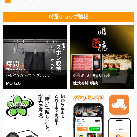
特選ショップ情報
〜5秒かかってたズボン...
令和8年8月8日8時8分、...
MOKZO
株式会社 明徳