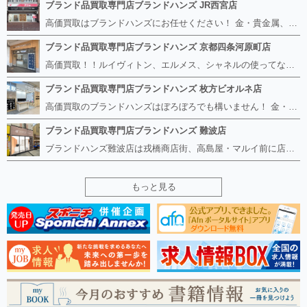
ブランド品買取専門店ブランドハンズ JR西宮店
高価買取はブランドハンズにお任せください！ 金・貴金属、ルイヴィトン、エルメス、シャネル、ロレックスは特に力を入れておりますが、 他店で断られたボロボロになったバッグや財布、壊れたブランド品、時計、千切れた貴金属もお買取り可能です。 経験豊富な鑑定士が宝石やダイヤモンドの鑑定書がないものでもしっかり見させて頂きます。 その他ブランド食器、銀シルバー製品、美容機器、脱毛器、スマホなど幅広く取り扱っております！ 是非お気軽にお越しください。
ブランド品買取専門店ブランドハンズ 京都四条河原町店
高価買取！！ルイヴィトン、エルメス、シャネルの使ってないものなど ブランドハンズならボロボロでも構いません。 他店に断られたものも当店ならお買取り可能です！ ロレックスやフェンディ、グッチも大歓迎です！ ブランド品や貴金属、時計、宝石、ダイヤモンドは特に高価買取ですのでお査定だけでもお待ちしております。
ブランド品買取専門店ブランドハンズ 枚方ビオルネ店
高価買取のブランドハンズはぼろぼろでも構いません！ 金・貴金属、ルイヴィトンやエルメス、シャネルの使ってないものはございませんか？ 他店に断られたものも当店ならお買取り可能です！ ロレックスやフェンディ、グッチも大歓迎！ ブランド品や貴金属、時計、宝石、ダイヤモンドは特に高価買取ですがブランド食器、スマホ、美容機器、銀製品など幅広く取り扱っております。
ブランド品買取専門店ブランドハンズ 難波店
ブランドハンズ難波店は戎橋商店街、高島屋・マルイ前に店舗があります！ ボロボロのルイヴィトン、エルメス、シャネルも高価買取！！ ぼろぼろのものでもブランドハンズなら高くお買取り致します！ ブランド香水や化粧品、動かない時計、ロレックスは特に高価買取です。 貴金属や宝石、ダイヤモンドの鑑定書がないものでもしっかり見させて頂きます。 是非お気軽にお越しください。
もっと見る