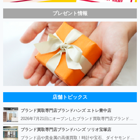
プレゼント情報
店舗トピックス
ブランド買取専門店ブランドハンズ エトレ豊中店
2026年7月21日にオープンしたブランド買取専門店ブランドハンズ エトレ豊中店です。 阪急豊中駅直結のショッピングモール エトレとよなかの１階に店舗がございます。 金・貴金属、ブランド品、時計、宝石などその他ブランド食器や美容機器、ブランド香水や化粧品などの取り扱いもございます。 熟練の鑑定士が親切・丁寧に接客、査定をさせていただきます。 査定だけでもOK。お気軽にご来店下さいませ！
ブランド買取専門店ブランドハンズ ソリオ宝塚店
ブランド品や貴金属の高価買取！時計や宝石、ダイヤモンドなど家に眠っているものがあったら捨てる前にブランドハンズへお越しください。 査定料は無料、お値段が付くものかお調べいたします！ 宅配買取もありますので使っていない古いルイヴィトンのバッグや財布、壊れているオメガの時計、千切れている金のネックレスや指輪、小型家電も取り扱っておりますのでお気軽にご利用下さい☆ その他ブランド食器、銀シルバー製品、美容機器、脱毛器、スマホなど幅広く取り扱っております！