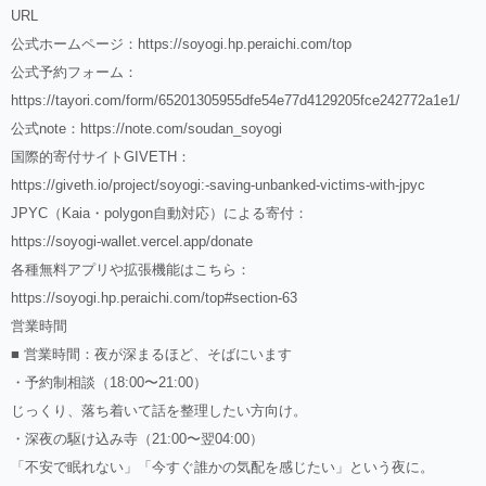
URL
公式ホームページ：
https://soyogi.hp.peraichi.com/top
公式予約フォーム：
https://tayori.com/form/65201305955dfe54e77d4129205fce242772a1e1/
公式note：
https://note.com/soudan_soyogi
国際的寄付サイトGIVETH：
https://giveth.io/project/soyogi:-saving-unbanked-victims-with-jpyc
JPYC（Kaia・polygon自動対応）による寄付：
https://soyogi-wallet.vercel.app/donate
各種無料アプリや拡張機能はこちら：
https://soyogi.hp.peraichi.com/top#section-63
営業時間
■ 営業時間：夜が深まるほど、そばにいます
・予約制相談（18:00〜21:00）
じっくり、落ち着いて話を整理したい方向け。
・深夜の駆け込み寺（21:00〜翌04:00）
「不安で眠れない」「今すぐ誰かの気配を感じたい」という夜に。