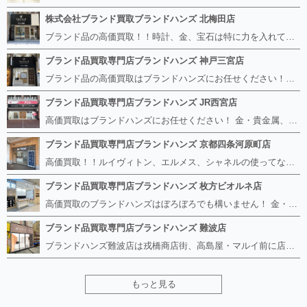
株式会社ブランド買取ブランドハンズ 北梅田店
ブランド品の高価買取！！時計、金、宝石は特に力を入れています！ ルイヴィトン、シャネル、ロレックス、エルメスはもちろん、グッチ、プラダ、セリーヌ、フェンディなどなど、 その他ブランド食器、銀シルバー製品、美容機器、脱毛器、スマホなど幅広く取り扱っているので まずは無料査定にお越しください！ 手数料は全て無料！全国対応の宅配買取も行っておりますのでお気軽にご連絡下さい！
ブランド品買取専門店ブランドハンズ 神戸三宮店
ブランド品の高価買取はブランドハンズにお任せください！！ 高騰し続けている金・貴金属はもちろん、ルイヴィトン、エルメス、シャネル、ロレックスは特に力を入れております。 その他ブランド食器、銀シルバー製品、美容機器、脱毛器、スマホなど幅広く取り扱っております！ 鑑定士は経験豊富で親切丁寧な対応を心がけております。 鑑定書がないものでもしっかり見させて頂きます。
ブランド品買取専門店ブランドハンズ JR西宮店
高価買取はブランドハンズにお任せください！ 金・貴金属、ルイヴィトン、エルメス、シャネル、ロレックスは特に力を入れておりますが、 他店で断られたボロボロになったバッグや財布、壊れたブランド品、時計、千切れた貴金属もお買取り可能です。 経験豊富な鑑定士が宝石やダイヤモンドの鑑定書がないものでもしっかり見させて頂きます。 その他ブランド食器、銀シルバー製品、美容機器、脱毛器、スマホなど幅広く取り扱っております！ 是非お気軽にお越しください。
ブランド品買取専門店ブランドハンズ 京都四条河原町店
高価買取！！ルイヴィトン、エルメス、シャネルの使ってないものなど ブランドハンズならボロボロでも構いません。 他店に断られたものも当店ならお買取り可能です！ ロレックスやフェンディ、グッチも大歓迎です！ ブランド品や貴金属、時計、宝石、ダイヤモンドは特に高価買取ですのでお査定だけでもお待ちしております。
ブランド品買取専門店ブランドハンズ 枚方ビオルネ店
高価買取のブランドハンズはぼろぼろでも構いません！ 金・貴金属、ルイヴィトンやエルメス、シャネルの使ってないものはございませんか？ 他店に断られたものも当店ならお買取り可能です！ ロレックスやフェンディ、グッチも大歓迎！ ブランド品や貴金属、時計、宝石、ダイヤモンドは特に高価買取ですがブランド食器、スマホ、美容機器、銀製品など幅広く取り扱っております。
ブランド品買取専門店ブランドハンズ 難波店
ブランドハンズ難波店は戎橋商店街、高島屋・マルイ前に店舗があります！ ボロボロのルイヴィトン、エルメス、シャネルも高価買取！！ ぼろぼろのものでもブランドハンズなら高くお買取り致します！ ブランド香水や化粧品、動かない時計、ロレックスは特に高価買取です。 貴金属や宝石、ダイヤモンドの鑑定書がないものでもしっかり見させて頂きます。 是非お気軽にお越しください。
もっと見る