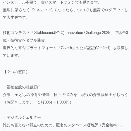
インストール不要で、古いスマートフォンでも動きます。
無理に話さなくていい。つらくなったら、いつでも無言でログアウトし
て大丈夫です。
技術コンテスト「Stablecoin(JPYC) Innovation Challenge 2025」で総合3
位・技術賞をダブル受賞。
世界的な寄付プラットフォーム「Giveth」の公式認証(Verified）も取得し
ています。
【２つの窓口】
・福祉全般の相談窓口
介護、子どもの療育や発達、日々の悩みを、現役の介護福祉士がじっく
りお聞きします。（１枠30分・1,000円）
・デジタルシェルター
誰にも言えない孤立のための、匿名のメタバース避難所（完全無料）。