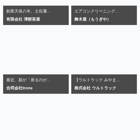
創業天保八年。土佐藩...
エアコンクリーニング...
有限会社 澤餅茶屋
舞木屋（もうぎや）
最近、親が「座るのが...
【ウルトラック みやま...
合同会社trone
株式会社 ウルトラック