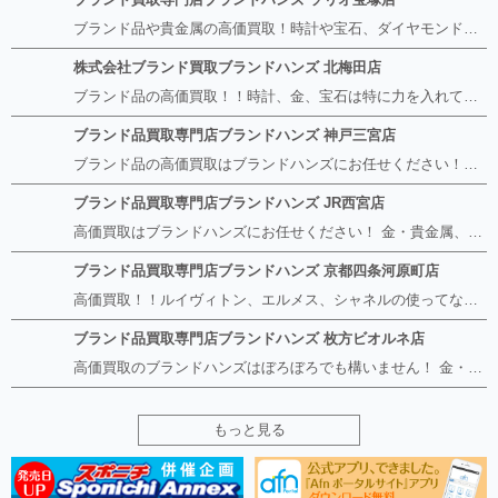
ブランド品や貴金属の高価買取！時計や宝石、ダイヤモンドなど家に眠っているものがあったら捨てる前にブランドハンズへお越しください。 査定料は無料、お値段が付くものかお調べいたします！ 宅配買取もありますので使っていない古いルイヴィトンのバッグや財布、壊れているオメガの時計、千切れている金のネックレスや指輪、小型家電も取り扱っておりますのでお気軽にご利用下さい☆ その他ブランド食器、銀シルバー製品、美容機器、脱毛器、スマホなど幅広く取り扱っております！
株式会社ブランド買取ブランドハンズ 北梅田店
ブランド品の高価買取！！時計、金、宝石は特に力を入れています！ ルイヴィトン、シャネル、ロレックス、エルメスはもちろん、グッチ、プラダ、セリーヌ、フェンディなどなど、 その他ブランド食器、銀シルバー製品、美容機器、脱毛器、スマホなど幅広く取り扱っているので まずは無料査定にお越しください！ 手数料は全て無料！全国対応の宅配買取も行っておりますのでお気軽にご連絡下さい！
ブランド品買取専門店ブランドハンズ 神戸三宮店
ブランド品の高価買取はブランドハンズにお任せください！！ 高騰し続けている金・貴金属はもちろん、ルイヴィトン、エルメス、シャネル、ロレックスは特に力を入れております。 その他ブランド食器、銀シルバー製品、美容機器、脱毛器、スマホなど幅広く取り扱っております！ 鑑定士は経験豊富で親切丁寧な対応を心がけております。 鑑定書がないものでもしっかり見させて頂きます。
ブランド品買取専門店ブランドハンズ JR西宮店
高価買取はブランドハンズにお任せください！ 金・貴金属、ルイヴィトン、エルメス、シャネル、ロレックスは特に力を入れておりますが、 他店で断られたボロボロになったバッグや財布、壊れたブランド品、時計、千切れた貴金属もお買取り可能です。 経験豊富な鑑定士が宝石やダイヤモンドの鑑定書がないものでもしっかり見させて頂きます。 その他ブランド食器、銀シルバー製品、美容機器、脱毛器、スマホなど幅広く取り扱っております！ 是非お気軽にお越しください。
ブランド品買取専門店ブランドハンズ 京都四条河原町店
高価買取！！ルイヴィトン、エルメス、シャネルの使ってないものなど ブランドハンズならボロボロでも構いません。 他店に断られたものも当店ならお買取り可能です！ ロレックスやフェンディ、グッチも大歓迎です！ ブランド品や貴金属、時計、宝石、ダイヤモンドは特に高価買取ですのでお査定だけでもお待ちしております。
ブランド品買取専門店ブランドハンズ 枚方ビオルネ店
高価買取のブランドハンズはぼろぼろでも構いません！ 金・貴金属、ルイヴィトンやエルメス、シャネルの使ってないものはございませんか？ 他店に断られたものも当店ならお買取り可能です！ ロレックスやフェンディ、グッチも大歓迎！ ブランド品や貴金属、時計、宝石、ダイヤモンドは特に高価買取ですがブランド食器、スマホ、美容機器、銀製品など幅広く取り扱っております。
もっと見る