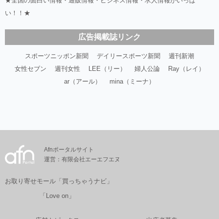
★全国の面白い情報・通販情報・ビジネス情報・求人情報がいっぱ
い！！★
広告掲載誌リンク
スポーツニッポン新聞
デイリースポーツ新聞
週刊新潮
女性セブン
週刊女性
LEE（リー）
婦人公論
Ray（レイ）
ar（アール）
mina（ミーナ）
Afnポータルサイト
運営：有限会社エーエフエヌ
お取り寄せモール「買っちゃうナビ」
「Love on」