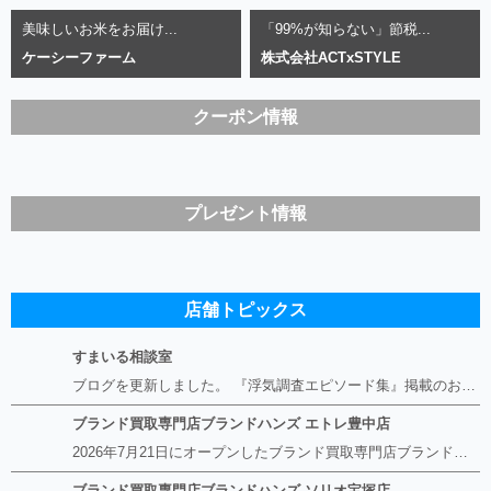
美味しいお米をお届け...
「99%が知らない」節税...
ケーシーファーム
株式会社ACTxSTYLE
クーポン情報
プレゼント情報
店舗トピックス
すまいる相談室
ブログを更新しました。 『浮気調査エピソード集』掲載のお知らせ https://smile-soudan.net/index.php?QBlog-20260808-1
ブランド買取専門店ブランドハンズ エトレ豊中店
2026年7月21日にオープンしたブランド買取専門店ブランドハンズ エトレ豊中店です。 阪急豊中駅直結のショッピングモール エトレとよなかの１階に店舗がございます。 金・貴金属、ブランド品、時計、宝石などその他ブランド食器や美容機器、ブランド香水や化粧品などの取り扱いもございます。 熟練の鑑定士が親切・丁寧に接客、査定をさせていただきます。 査定だけでもOK。お気軽にご来店下さいませ！
ブランド買取専門店ブランドハンズ ソリオ宝塚店