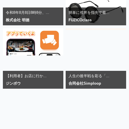
令和8年8月8日8時8分、...
簡単に視界を指先で最...
株式会社 明徳
FUZICOclass
【利用者】お店に行か...
人生の後半戦を彩る「...
ジンボウ
合同会社Simploop