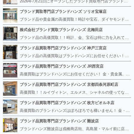
2026年7月21日にオープンしたブランド買取専門店ブランドハンズ エトレ豊中店です。 阪急豊中駅直結のショッピングモール エトレとよなかの１階に店舗がございます。 金・貴金属、ブランド品、時計、宝石などその他ブランド食器や美容機器、ブランド香水や化粧品などの取り扱いもございます。 熟練の鑑定士が親切・丁寧に接客、査定をさせていただきます。 査定だけでもOK。お気軽にご来店下さいませ！
ブランド買取専門店ブランドハンズ ソリオ宝塚店
ブランド品や貴金属の高価買取！時計や宝石、ダイヤモンドなど家に眠っているものがあったら捨てる前にブランドハンズへお越しください。 査定料は無料、お値段が付くものかお調べいたします！ 宅配買取もありますので使っていない古いルイヴィトンのバッグや財布、壊れているオメガの時計、千切れている金のネックレスや指輪、小型家電も取り扱っておりますのでお気軽にご利用下さい☆ その他ブランド食器、銀シルバー製品、美容機器、脱毛器、スマホなど幅広く取り扱っております！
株式会社ブランド買取ブランドハンズ 北梅田店
ブランド品の高価買取！！時計、金、宝石は特に力を入れています！ ルイヴィトン、シャネル、ロレックス、エルメスはもちろん、グッチ、プラダ、セリーヌ、フェンディなどなど、 その他ブランド食器、銀シルバー製品、美容機器、脱毛器、スマホなど幅広く取り扱っているので まずは無料査定にお越しください！ 手数料は全て無料！全国対応の宅配買取も行っておりますのでお気軽にご連絡下さい！
ブランド品買取専門店ブランドハンズ 神戸三宮店
ブランド品の高価買取はブランドハンズにお任せください！！ 高騰し続けている金・貴金属はもちろん、ルイヴィトン、エルメス、シャネル、ロレックスは特に力を入れております。 その他ブランド食器、銀シルバー製品、美容機器、脱毛器、スマホなど幅広く取り扱っております！ 鑑定士は経験豊富で親切丁寧な対応を心がけております。 鑑定書がないものでもしっかり見させて頂きます。
ブランド品買取専門店ブランドハンズ JR西宮店
高価買取はブランドハンズにお任せください！ 金・貴金属、ルイヴィトン、エルメス、シャネル、ロレックスは特に力を入れておりますが、 他店で断られたボロボロになったバッグや財布、壊れたブランド品、時計、千切れた貴金属もお買取り可能です。 経験豊富な鑑定士が宝石やダイヤモンドの鑑定書がないものでもしっかり見させて頂きます。 その他ブランド食器、銀シルバー製品、美容機器、脱毛器、スマホなど幅広く取り扱っております！ 是非お気軽にお越しください。
ブランド品買取専門店ブランドハンズ 京都四条河原町店
高価買取！！ルイヴィトン、エルメス、シャネルの使ってないものなど ブランドハンズならボロボロでも構いません。 他店に断られたものも当店ならお買取り可能です！ ロレックスやフェンディ、グッチも大歓迎です！ ブランド品や貴金属、時計、宝石、ダイヤモンドは特に高価買取ですのでお査定だけでもお待ちしております。
ブランド品買取専門店ブランドハンズ 枚方ビオルネ店
高価買取のブランドハンズはぼろぼろでも構いません！ 金・貴金属、ルイヴィトンやエルメス、シャネルの使ってないものはございませんか？ 他店に断られたものも当店ならお買取り可能です！ ロレックスやフェンディ、グッチも大歓迎！ ブランド品や貴金属、時計、宝石、ダイヤモンドは特に高価買取ですがブランド食器、スマホ、美容機器、銀製品など幅広く取り扱っております。
ブランド品買取専門店ブランドハンズ 難波店
ブランドハンズ難波店は戎橋商店街、高島屋・マルイ前に店舗があります！ ボロボロのルイヴィトン、エルメス、シャネルも高価買取！！ ぼろぼろのものでもブランドハンズなら高くお買取り致します！ ブランド香水や化粧品、動かない時計、ロレックスは特に高価買取です。 貴金属や宝石、ダイヤモンドの鑑定書がないものでもしっかり見させて頂きます。 是非お気軽にお越しください。