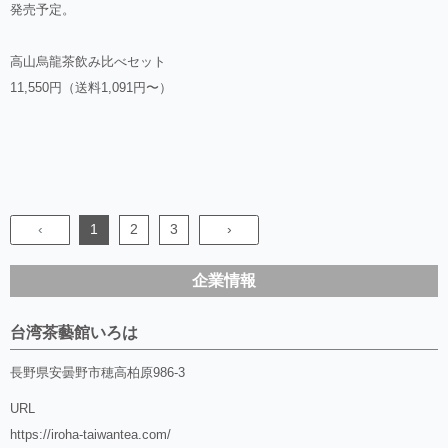
発売予定。
高山烏龍茶飲み比べセット
11,550円（送料1,091円〜）
‹
1
2
3
›
企業情報
台湾茶藝館いろは
長野県安曇野市穂高柏原986-3
URL
https://iroha-taiwantea.com/