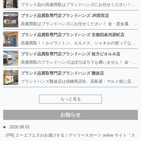
ブランド品の高価買取はブランドハンズにお任せください！！ 高騰し続けている金・貴金属はもちろん、ルイヴィトン、エルメス、シャネル、ロレックスは特に力を入れております。 その他ブランド食器、銀シルバー製品、美容機器、脱毛器、スマホなど幅広く取り扱っております！ 鑑定士は経験豊富で親切丁寧な対応を心がけております。 鑑定書がないものでもしっかり見させて頂きます。
ブランド品買取専門店ブランドハンズ JR西宮店
高価買取はブランドハンズにお任せください！ 金・貴金属、ルイヴィトン、エルメス、シャネル、ロレックスは特に力を入れておりますが、 他店で断られたボロボロになったバッグや財布、壊れたブランド品、時計、千切れた貴金属もお買取り可能です。 経験豊富な鑑定士が宝石やダイヤモンドの鑑定書がないものでもしっかり見させて頂きます。 その他ブランド食器、銀シルバー製品、美容機器、脱毛器、スマホなど幅広く取り扱っております！ 是非お気軽にお越しください。
ブランド品買取専門店ブランドハンズ 京都四条河原町店
高価買取！！ルイヴィトン、エルメス、シャネルの使ってないものなど ブランドハンズならボロボロでも構いません。 他店に断られたものも当店ならお買取り可能です！ ロレックスやフェンディ、グッチも大歓迎です！ ブランド品や貴金属、時計、宝石、ダイヤモンドは特に高価買取ですのでお査定だけでもお待ちしております。
ブランド品買取専門店ブランドハンズ 枚方ビオルネ店
高価買取のブランドハンズはぼろぼろでも構いません！ 金・貴金属、ルイヴィトンやエルメス、シャネルの使ってないものはございませんか？ 他店に断られたものも当店ならお買取り可能です！ ロレックスやフェンディ、グッチも大歓迎！ ブランド品や貴金属、時計、宝石、ダイヤモンドは特に高価買取ですがブランド食器、スマホ、美容機器、銀製品など幅広く取り扱っております。
ブランド品買取専門店ブランドハンズ 難波店
ブランドハンズ難波店は戎橋商店街、高島屋・マルイ前に店舗があります！ ボロボロのルイヴィトン、エルメス、シャネルも高価買取！！ ぼろぼろのものでもブランドハンズなら高くお買取り致します！ ブランド香水や化粧品、動かない時計、ロレックスは特に高価買取です。 貴金属や宝石、ダイヤモンドの鑑定書がないものでもしっかり見させて頂きます。 是非お気軽にお越しください。
もっと見る
お知らせ
2026.08.01
［PR] エーエフエヌがお届けする！デイリースポーツ online サイト「ス