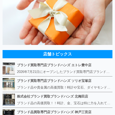
店舗トピックス
ブランド買取専門店ブランドハンズ エトレ豊中店
2026年7月21日にオープンしたブランド買取専門店ブランドハンズ エトレ豊中店です。 阪急豊中駅直結のショッピングモール エトレとよなかの１階に店舗がございます。 金・貴金属、ブランド品、時計、宝石などその他ブランド食器や美容機器、ブランド香水や化粧品などの取り扱いもございます。 熟練の鑑定士が親切・丁寧に接客、査定をさせていただきます。 査定だけでもOK。お気軽にご来店下さいませ！
ブランド買取専門店ブランドハンズ ソリオ宝塚店
ブランド品や貴金属の高価買取！時計や宝石、ダイヤモンドなど家に眠っているものがあったら捨てる前にブランドハンズへお越しください。 査定料は無料、お値段が付くものかお調べいたします！ 宅配買取もありますので使っていない古いルイヴィトンのバッグや財布、壊れているオメガの時計、千切れている金のネックレスや指輪、小型家電も取り扱っておりますのでお気軽にご利用下さい☆ その他ブランド食器、銀シルバー製品、美容機器、脱毛器、スマホなど幅広く取り扱っております！
株式会社ブランド買取ブランドハンズ 北梅田店
ブランド品の高価買取！！時計、金、宝石は特に力を入れています！ ルイヴィトン、シャネル、ロレックス、エルメスはもちろん、グッチ、プラダ、セリーヌ、フェンディなどなど、 その他ブランド食器、銀シルバー製品、美容機器、脱毛器、スマホなど幅広く取り扱っているので まずは無料査定にお越しください！ 手数料は全て無料！全国対応の宅配買取も行っておりますのでお気軽にご連絡下さい！
ブランド品買取専門店ブランドハンズ 神戸三宮店