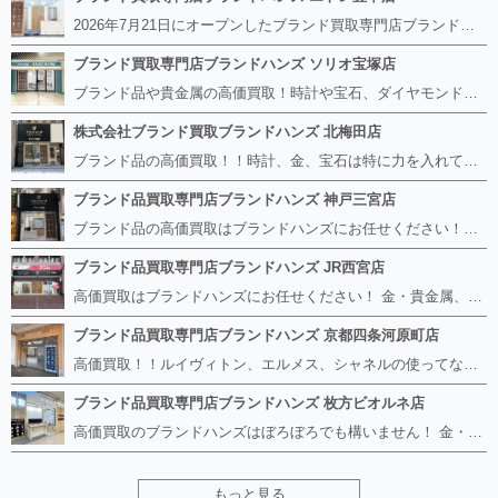
2026年7月21日にオープンしたブランド買取専門店ブランドハンズ エトレ豊中店です。 阪急豊中駅直結のショッピングモール エトレとよなかの１階に店舗がございます。 金・貴金属、ブランド品、時計、宝石などその他ブランド食器や美容機器、ブランド香水や化粧品などの取り扱いもございます。 熟練の鑑定士が親切・丁寧に接客、査定をさせていただきます。 査定だけでもOK。お気軽にご来店下さいませ！
ブランド買取専門店ブランドハンズ ソリオ宝塚店
ブランド品や貴金属の高価買取！時計や宝石、ダイヤモンドなど家に眠っているものがあったら捨てる前にブランドハンズへお越しください。 査定料は無料、お値段が付くものかお調べいたします！ 宅配買取もありますので使っていない古いルイヴィトンのバッグや財布、壊れているオメガの時計、千切れている金のネックレスや指輪、小型家電も取り扱っておりますのでお気軽にご利用下さい☆ その他ブランド食器、銀シルバー製品、美容機器、脱毛器、スマホなど幅広く取り扱っております！
株式会社ブランド買取ブランドハンズ 北梅田店
ブランド品の高価買取！！時計、金、宝石は特に力を入れています！ ルイヴィトン、シャネル、ロレックス、エルメスはもちろん、グッチ、プラダ、セリーヌ、フェンディなどなど、 その他ブランド食器、銀シルバー製品、美容機器、脱毛器、スマホなど幅広く取り扱っているので まずは無料査定にお越しください！ 手数料は全て無料！全国対応の宅配買取も行っておりますのでお気軽にご連絡下さい！
ブランド品買取専門店ブランドハンズ 神戸三宮店
ブランド品の高価買取はブランドハンズにお任せください！！ 高騰し続けている金・貴金属はもちろん、ルイヴィトン、エルメス、シャネル、ロレックスは特に力を入れております。 その他ブランド食器、銀シルバー製品、美容機器、脱毛器、スマホなど幅広く取り扱っております！ 鑑定士は経験豊富で親切丁寧な対応を心がけております。 鑑定書がないものでもしっかり見させて頂きます。
ブランド品買取専門店ブランドハンズ JR西宮店
高価買取はブランドハンズにお任せください！ 金・貴金属、ルイヴィトン、エルメス、シャネル、ロレックスは特に力を入れておりますが、 他店で断られたボロボロになったバッグや財布、壊れたブランド品、時計、千切れた貴金属もお買取り可能です。 経験豊富な鑑定士が宝石やダイヤモンドの鑑定書がないものでもしっかり見させて頂きます。 その他ブランド食器、銀シルバー製品、美容機器、脱毛器、スマホなど幅広く取り扱っております！ 是非お気軽にお越しください。
ブランド品買取専門店ブランドハンズ 京都四条河原町店
高価買取！！ルイヴィトン、エルメス、シャネルの使ってないものなど ブランドハンズならボロボロでも構いません。 他店に断られたものも当店ならお買取り可能です！ ロレックスやフェンディ、グッチも大歓迎です！ ブランド品や貴金属、時計、宝石、ダイヤモンドは特に高価買取ですのでお査定だけでもお待ちしております。
ブランド品買取専門店ブランドハンズ 枚方ビオルネ店
高価買取のブランドハンズはぼろぼろでも構いません！ 金・貴金属、ルイヴィトンやエルメス、シャネルの使ってないものはございませんか？ 他店に断られたものも当店ならお買取り可能です！ ロレックスやフェンディ、グッチも大歓迎！ ブランド品や貴金属、時計、宝石、ダイヤモンドは特に高価買取ですがブランド食器、スマホ、美容機器、銀製品など幅広く取り扱っております。
もっと見る