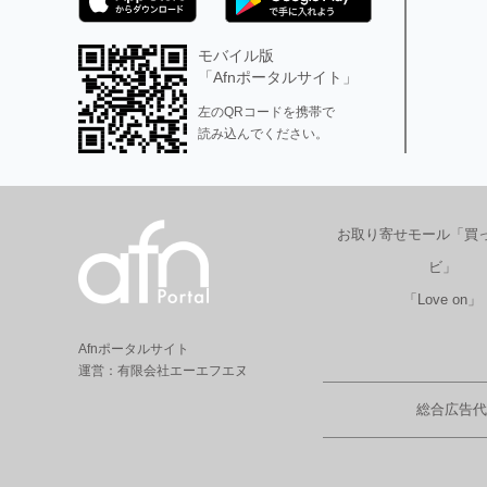
モバイル版
「Afnポータルサイト」
左のQRコードを携帯で
読み込んでください。
お取り寄せモール「買
ビ」
「Love on」
Afnポータルサイト
運営：有限会社エーエフエヌ
総合広告代