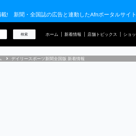
載! 新聞・全国誌の広告と連動したAfnポータルサイ
ホーム
新着情報
店舗トピックス
ショッ
ム
デイリースポーツ新聞全国版 新着情報