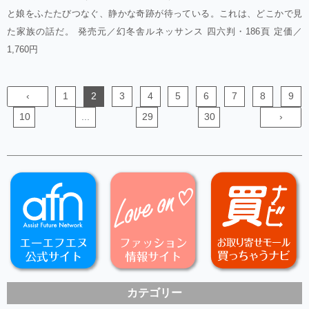
と娘をふたたびつなぐ、静かな奇跡が待っている。これは、どこかで見
た家族の話だ。 発売元／幻冬舎ルネッサンス 四六判・186頁 定価／
1,760円
‹
1
2
3
4
5
6
7
8
9
10
...
29
30
›
カテゴリー