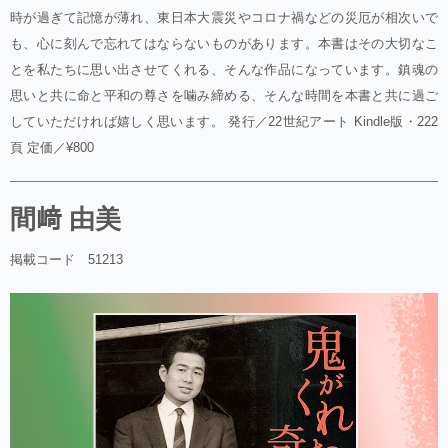
時が過ぎて記憶が薄れ、東日本大震災やコロナ禍などの災厄が相次いで
も、心に刻んで忘れてはならないものがあります。本書はその大切なこ
とを私たちに思い出させてくれる、そんな作品になっています。鎮魂の
思いと共に命と平和の尊さを噛み締める、そんな時間を本書と共に過ご
していただければ嬉しく思います。 発行／22世紀アート Kindle版・222
頁 定価／¥800
間﨑 由美
掲載コード 51213