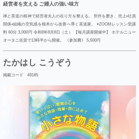
経営者を支える ご婦人の強い味方
禅と茶道の精神で経営者夫人の在り方を整える。 所作を磨き、売上•社員
関係•組織の空気感を根本から改善へ導く茶道家。 ◉ZOOMレッスン受講
料 60分 3,000円 令和8年8月8日（土） 【毎月講座開催中】 ホテルニュー
オータニ佐賀で13時半から開催。 《参加費》 5,500円
たかはし こうぞう
掲載コード 49185