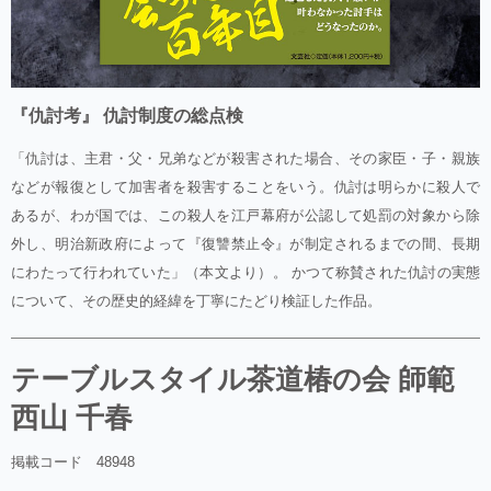
『仇討考』 仇討制度の総点検
「仇討は、主君・父・兄弟などが殺害された場合、その家臣・子・親族
などが報復として加害者を殺害することをいう。仇討は明らかに殺人で
あるが、わが国では、この殺人を江戸幕府が公認して処罰の対象から除
外し、明治新政府によって『復讐禁止令』が制定されるまでの間、長期
にわたって行われていた」（本文より）。 かつて称賛された仇討の実態
について、その歴史的経緯を丁寧にたどり検証した作品。
テーブルスタイル茶道椿の会 師範
西山 千春
掲載コード 48948