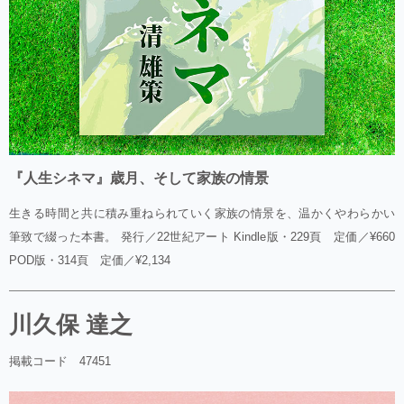
『人生シネマ』歳月、そして家族の情景
生きる時間と共に積み重ねられていく家族の情景を、温かくやわらかい
筆致で綴った本書。 発行／22世紀アート Kindle版・229頁 定価／¥660
POD版・314頁 定価／¥2,134
川久保 達之
掲載コード 47451