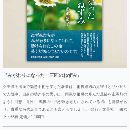
『みがわりになった 三匹のねずみ』
クモ膜下出血で緊急手術を受けた著者は、術後経過の見守りとリハビリ
で入院中、自身の幼き頃の思い出、両親や祖母の歩んだ足跡を走馬灯の
ように回想。 戦中、戦後の生活が浮き彫りにされている点にも特徴があ
り、貴重な時代証言であるとも言えるでしょう。 発行／文芸社 四六
上・66頁 定価／1,100円