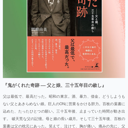
『鬼がくれた奇跡 ‒‒ 父と娘、三十五年目の赦し』
父は最低で、最高だった。昭和の東京。酒、暴力、借金。どうしようも
ない父とあきらめない娘。巨人のONに営業をかける胆力。百枚の葉書に
込めた、たったひとつの願い。三十五年後、止まっていた時間が動き出
す。 破天荒な父の記憶。母と娘の長い歳月。そして三十五年後、百枚の
葉書は父の枕元にあった。笑えて、泣けて、胸が痛い。痛みの先に、父