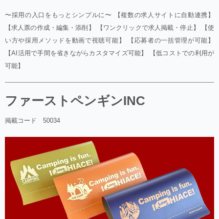
〜採用の入口をもっとシンプルに〜 【複数の求人サイトに自動連携】
【求人票の作成・編集・添削】 【ワンクリックで求人掲載・停止】 【使
い方や採用メソッドを動画で視聴可能】 【応募者の一括管理が可能】
【AI活用で手間を省きながらカスタマイズ可能】 【低コストでの利用が
可能】
ファーストペンギンINC
掲載コード 50034