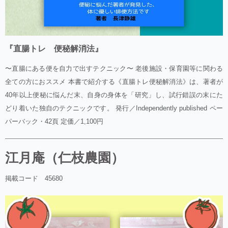
『直腸トレ 便秘解消法』
〜直腸にある便を自力で出すテクニック〜 老後施設・保育園等に関わる
全ての方におススメ 本書で紹介する《直腸トレ便秘解消法》は、著者が
40年以上便秘に悩んだ末、自身の身体を「研究」し、試行錯誤の末にた
どり着いた独自のテクニックです。 発行／Independently published ペー
パーバック・42頁 定価／1,100円
江月庵（仁枝農園）
掲載コード 45680