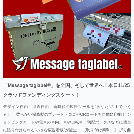
「Message taglabel®」を全国、そして世界へ！本日11/25
クラウドファンディングスタート！
デザイン自由！用途自由！新時代の広告ツールを“あなた”の手でつく
る！！ 柔らかい樹脂製のプレート・ロゴやQRコードを自由に印刷！ シ
ョッピングカートや電車の車内、車や自転車、宅配ボックスなどに簡単
に貼り付けられる“小さな広告看板”が誕生！ 【取り付け簡単！】 折り曲