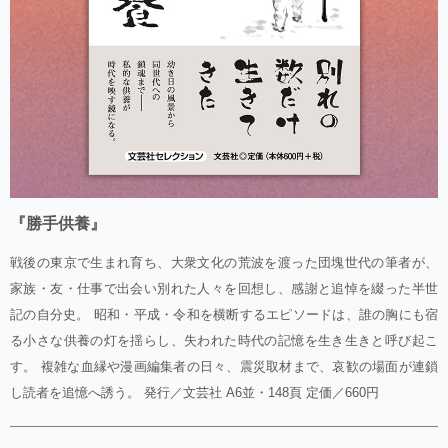
『勝手供養』
戦後の東京で生まれ育ち、大衆文化の荒波を渡った団塊世代の筆者が、
家族・友・仕事で出会い別れた人々を回想し、感謝と追悼を綴った半世
記の自分史。 昭和・平成・令和を横断するエピソードは、誰の胸にも宿
る小さな供養の灯を揺らし、失われた時代の記憶を生き生きと呼び起こ
す。 複雑な血縁や漫画編集者の日々、震災取材まで、哀歓の場面が連鎖
し読者を追憶へ誘う。 発行／文芸社 A6並・148頁 定価／660円