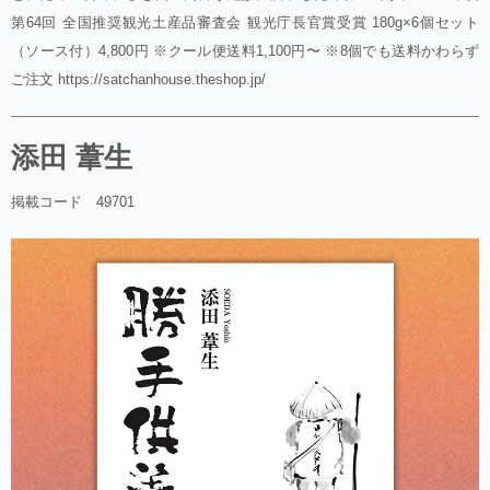
第64回 全国推奨観光土産品審査会 観光庁長官賞受賞 180g×6個セット
（ソース付）4,800円 ※クール便送料1,100円〜 ※8個でも送料かわらず
ご注文 https://satchanhouse.theshop.jp/
添田 葦生
掲載コード 49701