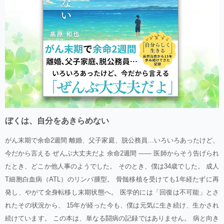
ぼくは、自分をあきらめない
がん末期で余命2週間 離婚、父子家庭、脱公務員…いろいろあったけど、
今だから言える ぜんぶ大丈夫だよ 余命2週間 —— 医師からそう告げられ
たとき、どこか他人事のようでした。 そのとき、僕は34歳でした。 成人
T細胞白血病（ATL）のリンパ腫型。 骨髄移植を受けても1年経たずに再
発し、やがて全身転移し末期状態へ。 医学的には「回復は不可能」とさ
れたその状況から、 15年が経った今も、僕は元気に生き続け、生かされ
続けています。 この本は、単なる闘病の記録ではありません。 病と向き