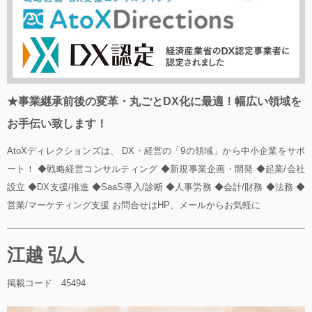
★事業継承前後の変革・丸ごとDX化に最適！幅広い領域を
お手伝い致します！
AtoXディレクションズは、 DX・経営の「9の領域」から中小企業をサポ
ート！ ◆戦略経営コンサルティング ◆新規事業企画・開発 ◆起業/会社
設立 ◆DX支援/推進 ◆SaaS導入/診断 ◆人事労務 ◆会計/財務 ◆法務 ◆
営業/マーケティング支援 お問合せはHP、メールからお気軽に
江越 弘人
掲載コード 45494