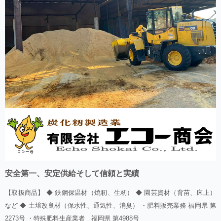
安全第一、安定供給そして信頼と実績
【取扱商品】 ◆ 鉄鋼保温材（焼籾、生籾） ◆ 園芸資材（育苗、床上）
など ◆ 土壌改良材（保水性、通気性、消臭） ・肥料販売業務 福岡県 第
2273号 ・特殊肥料生産業者 福岡県 第4988号