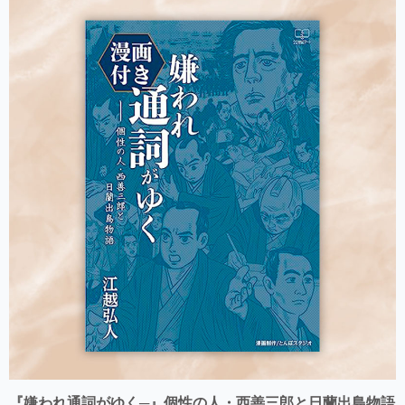
『嫌われ通詞がゆく─』個性の人・西善三郎と日蘭出島物語