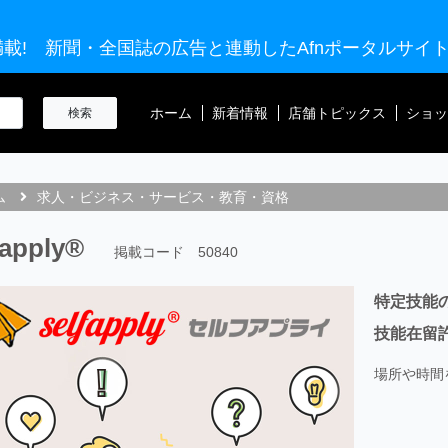
載! 新聞・全国誌の広告と連動したAfnポータルサイ
ホーム
新着情報
店舗トピックス
ショッ
ム
求人・ビジネス・サービス・教育・資格
fapply®
掲載コード 50840
特定技能
技能在留許
場所や時間