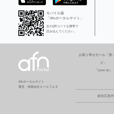
モバイル版
「Afnポータルサイト」
左のQRコードを携帯で
読み込んでください。
お取り寄せモール「買
ビ」
「Love on」
Afnポータルサイト
運営：有限会社エーエフエヌ
総合広告代