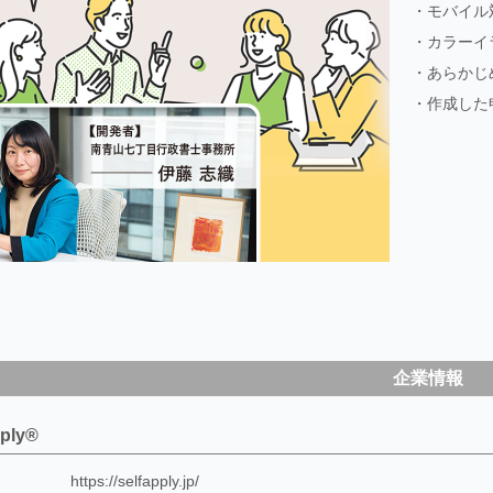
・モバイル
・カラーイ
・あらかじ
・作成した
企業情報
pply®
https://selfapply.jp/