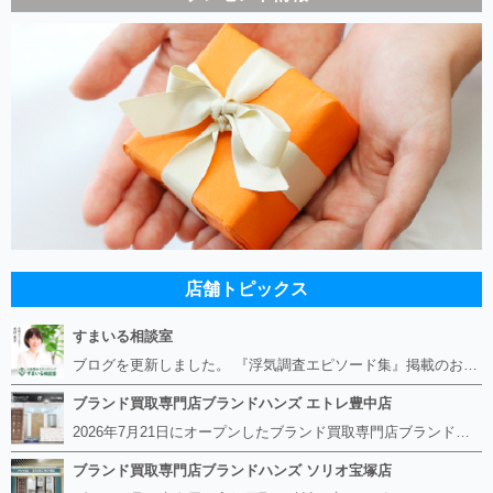
店舗トピックス
すまいる相談室
ブログを更新しました。 『浮気調査エピソード集』掲載のお知らせ https://smile-soudan.net/index.php?QBlog-20260808-1
ブランド買取専門店ブランドハンズ エトレ豊中店
2026年7月21日にオープンしたブランド買取専門店ブランドハンズ エトレ豊中店です。 阪急豊中駅直結のショッピングモール エトレとよなかの１階に店舗がございます。 金・貴金属、ブランド品、時計、宝石などその他ブランド食器や美容機器、ブランド香水や化粧品などの取り扱いもございます。 熟練の鑑定士が親切・丁寧に接客、査定をさせていただきます。 査定だけでもOK。お気軽にご来店下さいませ！
ブランド買取専門店ブランドハンズ ソリオ宝塚店