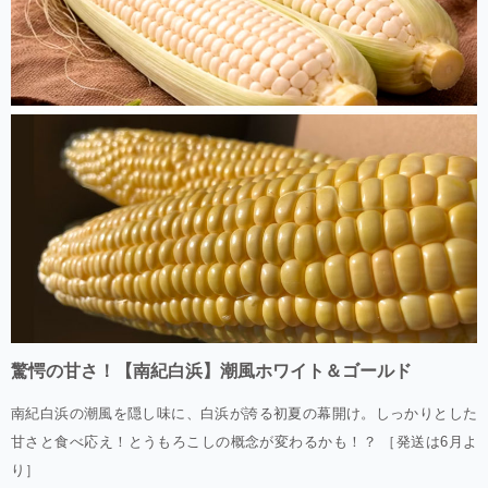
驚愕の甘さ！【南紀白浜】潮風ホワイト＆ゴールド
南紀白浜の潮風を隠し味に、白浜が誇る初夏の幕開け。しっかりとした
甘さと食べ応え！とうもろこしの概念が変わるかも！？ ［発送は6月よ
り］