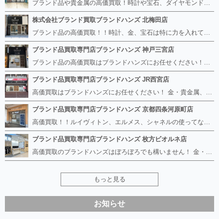
ブランド品や貴金属の高価買取！時計や宝石、ダイヤモンドなど家に眠っているものがあったら捨てる前にブランドハンズへお越しください。 査定料は無料、お値段が付くものかお調べいたします！ 宅配買取もありますので使っていない古いルイヴィトンのバッグや財布、壊れているオメガの時計、千切れている金のネックレスや指輪、小型家電も取り扱っておりますのでお気軽にご利用下さい☆ その他ブランド食器、銀シルバー製品、美容機器、脱毛器、スマホなど幅広く取り扱っております！
株式会社ブランド買取ブランドハンズ 北梅田店
ブランド品の高価買取！！時計、金、宝石は特に力を入れています！ ルイヴィトン、シャネル、ロレックス、エルメスはもちろん、グッチ、プラダ、セリーヌ、フェンディなどなど、 その他ブランド食器、銀シルバー製品、美容機器、脱毛器、スマホなど幅広く取り扱っているので まずは無料査定にお越しください！ 手数料は全て無料！全国対応の宅配買取も行っておりますのでお気軽にご連絡下さい！
ブランド品買取専門店ブランドハンズ 神戸三宮店
ブランド品の高価買取はブランドハンズにお任せください！！ 高騰し続けている金・貴金属はもちろん、ルイヴィトン、エルメス、シャネル、ロレックスは特に力を入れております。 その他ブランド食器、銀シルバー製品、美容機器、脱毛器、スマホなど幅広く取り扱っております！ 鑑定士は経験豊富で親切丁寧な対応を心がけております。 鑑定書がないものでもしっかり見させて頂きます。
ブランド品買取専門店ブランドハンズ JR西宮店
高価買取はブランドハンズにお任せください！ 金・貴金属、ルイヴィトン、エルメス、シャネル、ロレックスは特に力を入れておりますが、 他店で断られたボロボロになったバッグや財布、壊れたブランド品、時計、千切れた貴金属もお買取り可能です。 経験豊富な鑑定士が宝石やダイヤモンドの鑑定書がないものでもしっかり見させて頂きます。 その他ブランド食器、銀シルバー製品、美容機器、脱毛器、スマホなど幅広く取り扱っております！ 是非お気軽にお越しください。
ブランド品買取専門店ブランドハンズ 京都四条河原町店
高価買取！！ルイヴィトン、エルメス、シャネルの使ってないものなど ブランドハンズならボロボロでも構いません。 他店に断られたものも当店ならお買取り可能です！ ロレックスやフェンディ、グッチも大歓迎です！ ブランド品や貴金属、時計、宝石、ダイヤモンドは特に高価買取ですのでお査定だけでもお待ちしております。
ブランド品買取専門店ブランドハンズ 枚方ビオルネ店
高価買取のブランドハンズはぼろぼろでも構いません！ 金・貴金属、ルイヴィトンやエルメス、シャネルの使ってないものはございませんか？ 他店に断られたものも当店ならお買取り可能です！ ロレックスやフェンディ、グッチも大歓迎！ ブランド品や貴金属、時計、宝石、ダイヤモンドは特に高価買取ですがブランド食器、スマホ、美容機器、銀製品など幅広く取り扱っております。
もっと見る
お知らせ