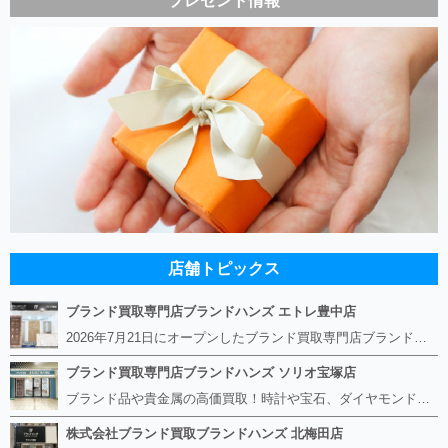
プレゼント情報
店舗トピックス
ブランド買取専門店ブランドハンズ エトレ豊中店
2026年7月21日にオープンしたブランド買取専門店ブランドハンズ エトレ豊中店です。 阪急豊中駅直結のショッピングモール エトレとよなかの１階に店舗がございます。 金・貴金属、ブランド品、時計、宝石などその他ブランド食器や美容機器、ブランド香水や化粧品などの取り扱いもございます。 熟練の鑑定士が親切・丁寧に接客、査定をさせていただきます。 査定だけでもOK。お気軽にご来店下さいませ！
ブランド買取専門店ブランドハンズ ソリオ宝塚店
ブランド品や貴金属の高価買取！時計や宝石、ダイヤモンドなど家に眠っているものがあったら捨てる前にブランドハンズへお越しください。 査定料は無料、お値段が付くものかお調べいたします！ 宅配買取もありますので使っていない古いルイヴィトンのバッグや財布、壊れているオメガの時計、千切れている金のネックレスや指輪、小型家電も取り扱っておりますのでお気軽にご利用下さい☆ その他ブランド食器、銀シルバー製品、美容機器、脱毛器、スマホなど幅広く取り扱っております！
株式会社ブランド買取ブランドハンズ 北梅田店