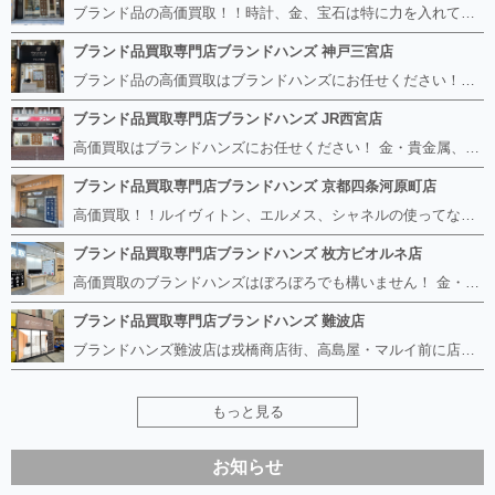
ブランド品の高価買取！！時計、金、宝石は特に力を入れています！ ルイヴィトン、シャネル、ロレックス、エルメスはもちろん、グッチ、プラダ、セリーヌ、フェンディなどなど、 その他ブランド食器、銀シルバー製品、美容機器、脱毛器、スマホなど幅広く取り扱っているので まずは無料査定にお越しください！ 手数料は全て無料！全国対応の宅配買取も行っておりますのでお気軽にご連絡下さい！
ブランド品買取専門店ブランドハンズ 神戸三宮店
ブランド品の高価買取はブランドハンズにお任せください！！ 高騰し続けている金・貴金属はもちろん、ルイヴィトン、エルメス、シャネル、ロレックスは特に力を入れております。 その他ブランド食器、銀シルバー製品、美容機器、脱毛器、スマホなど幅広く取り扱っております！ 鑑定士は経験豊富で親切丁寧な対応を心がけております。 鑑定書がないものでもしっかり見させて頂きます。
ブランド品買取専門店ブランドハンズ JR西宮店
高価買取はブランドハンズにお任せください！ 金・貴金属、ルイヴィトン、エルメス、シャネル、ロレックスは特に力を入れておりますが、 他店で断られたボロボロになったバッグや財布、壊れたブランド品、時計、千切れた貴金属もお買取り可能です。 経験豊富な鑑定士が宝石やダイヤモンドの鑑定書がないものでもしっかり見させて頂きます。 その他ブランド食器、銀シルバー製品、美容機器、脱毛器、スマホなど幅広く取り扱っております！ 是非お気軽にお越しください。
ブランド品買取専門店ブランドハンズ 京都四条河原町店
高価買取！！ルイヴィトン、エルメス、シャネルの使ってないものなど ブランドハンズならボロボロでも構いません。 他店に断られたものも当店ならお買取り可能です！ ロレックスやフェンディ、グッチも大歓迎です！ ブランド品や貴金属、時計、宝石、ダイヤモンドは特に高価買取ですのでお査定だけでもお待ちしております。
ブランド品買取専門店ブランドハンズ 枚方ビオルネ店
高価買取のブランドハンズはぼろぼろでも構いません！ 金・貴金属、ルイヴィトンやエルメス、シャネルの使ってないものはございませんか？ 他店に断られたものも当店ならお買取り可能です！ ロレックスやフェンディ、グッチも大歓迎！ ブランド品や貴金属、時計、宝石、ダイヤモンドは特に高価買取ですがブランド食器、スマホ、美容機器、銀製品など幅広く取り扱っております。
ブランド品買取専門店ブランドハンズ 難波店
ブランドハンズ難波店は戎橋商店街、高島屋・マルイ前に店舗があります！ ボロボロのルイヴィトン、エルメス、シャネルも高価買取！！ ぼろぼろのものでもブランドハンズなら高くお買取り致します！ ブランド香水や化粧品、動かない時計、ロレックスは特に高価買取です。 貴金属や宝石、ダイヤモンドの鑑定書がないものでもしっかり見させて頂きます。 是非お気軽にお越しください。
もっと見る
お知らせ