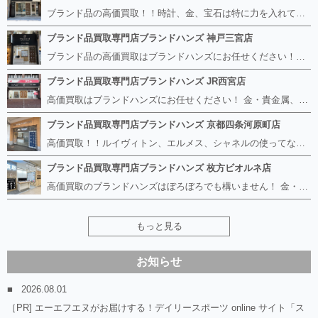
ブランド品の高価買取！！時計、金、宝石は特に力を入れています！ ルイヴィトン、シャネル、ロレックス、エルメスはもちろん、グッチ、プラダ、セリーヌ、フェンディなどなど、 その他ブランド食器、銀シルバー製品、美容機器、脱毛器、スマホなど幅広く取り扱っているので まずは無料査定にお越しください！ 手数料は全て無料！全国対応の宅配買取も行っておりますのでお気軽にご連絡下さい！
ブランド品買取専門店ブランドハンズ 神戸三宮店
ブランド品の高価買取はブランドハンズにお任せください！！ 高騰し続けている金・貴金属はもちろん、ルイヴィトン、エルメス、シャネル、ロレックスは特に力を入れております。 その他ブランド食器、銀シルバー製品、美容機器、脱毛器、スマホなど幅広く取り扱っております！ 鑑定士は経験豊富で親切丁寧な対応を心がけております。 鑑定書がないものでもしっかり見させて頂きます。
ブランド品買取専門店ブランドハンズ JR西宮店
高価買取はブランドハンズにお任せください！ 金・貴金属、ルイヴィトン、エルメス、シャネル、ロレックスは特に力を入れておりますが、 他店で断られたボロボロになったバッグや財布、壊れたブランド品、時計、千切れた貴金属もお買取り可能です。 経験豊富な鑑定士が宝石やダイヤモンドの鑑定書がないものでもしっかり見させて頂きます。 その他ブランド食器、銀シルバー製品、美容機器、脱毛器、スマホなど幅広く取り扱っております！ 是非お気軽にお越しください。
ブランド品買取専門店ブランドハンズ 京都四条河原町店
高価買取！！ルイヴィトン、エルメス、シャネルの使ってないものなど ブランドハンズならボロボロでも構いません。 他店に断られたものも当店ならお買取り可能です！ ロレックスやフェンディ、グッチも大歓迎です！ ブランド品や貴金属、時計、宝石、ダイヤモンドは特に高価買取ですのでお査定だけでもお待ちしております。
ブランド品買取専門店ブランドハンズ 枚方ビオルネ店
高価買取のブランドハンズはぼろぼろでも構いません！ 金・貴金属、ルイヴィトンやエルメス、シャネルの使ってないものはございませんか？ 他店に断られたものも当店ならお買取り可能です！ ロレックスやフェンディ、グッチも大歓迎！ ブランド品や貴金属、時計、宝石、ダイヤモンドは特に高価買取ですがブランド食器、スマホ、美容機器、銀製品など幅広く取り扱っております。
もっと見る
お知らせ
2026.08.01
［PR] エーエフエヌがお届けする！デイリースポーツ online サイト「ス