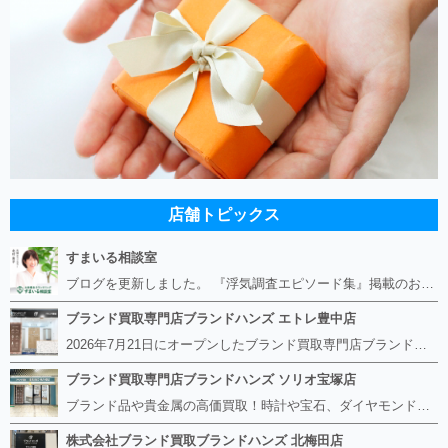
店舗トピックス
すまいる相談室
ブログを更新しました。 『浮気調査エピソード集』掲載のお知らせ https://smile-soudan.net/index.php?QBlog-20260808-1
ブランド買取専門店ブランドハンズ エトレ豊中店
2026年7月21日にオープンしたブランド買取専門店ブランドハンズ エトレ豊中店です。 阪急豊中駅直結のショッピングモール エトレとよなかの１階に店舗がございます。 金・貴金属、ブランド品、時計、宝石などその他ブランド食器や美容機器、ブランド香水や化粧品などの取り扱いもございます。 熟練の鑑定士が親切・丁寧に接客、査定をさせていただきます。 査定だけでもOK。お気軽にご来店下さいませ！
ブランド買取専門店ブランドハンズ ソリオ宝塚店
ブランド品や貴金属の高価買取！時計や宝石、ダイヤモンドなど家に眠っているものがあったら捨てる前にブランドハンズへお越しください。 査定料は無料、お値段が付くものかお調べいたします！ 宅配買取もありますので使っていない古いルイヴィトンのバッグや財布、壊れているオメガの時計、千切れている金のネックレスや指輪、小型家電も取り扱っておりますのでお気軽にご利用下さい☆ その他ブランド食器、銀シルバー製品、美容機器、脱毛器、スマホなど幅広く取り扱っております！
株式会社ブランド買取ブランドハンズ 北梅田店