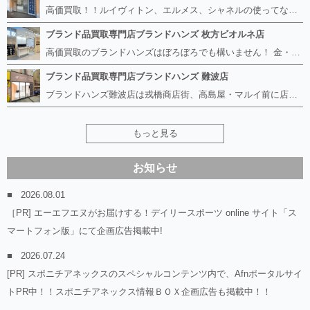
高価買取！！ルイヴィトン、エルメス、シャネルの使ってないものなど ブランドハンズならボロボロでも構いません。 他店に断られたものも当店ならお買取り可能です！ ロレックスやフェンディ、グッチも大歓迎です！ ブランド品や貴金属、時計、宝石、ダイヤモンドは特に高価買取ですのでお査定だけでもお待ちしております。
ブランド品買取専門店ブランドハンズ 枚方ビオルネ店
高価買取のブランドハンズはぼろぼろでも構いません！ 金・貴金属、ルイヴィトンやエルメス、シャネルの使ってないものはございませんか？ 他店に断られたものも当店ならお買取り可能です！ ロレックスやフェンディ、グッチも大歓迎！ ブランド品や貴金属、時計、宝石、ダイヤモンドは特に高価買取ですがブランド食器、スマホ、美容機器、銀製品など幅広く取り扱っております。
ブランド品買取専門店ブランドハンズ 難波店
ブランドハンズ難波店は戎橋商店街、高島屋・マルイ前に店舗があります！ ボロボロのルイヴィトン、エルメス、シャネルも高価買取！！ ぼろぼろのものでもブランドハンズなら高くお買取り致します！ ブランド香水や化粧品、動かない時計、ロレックスは特に高価買取です。 貴金属や宝石、ダイヤモンドの鑑定書がないものでもしっかり見させて頂きます。 是非お気軽にお越しください。
もっと見る
お知らせ
2026.08.01
［PR] エーエフエヌがお届けする！デイリースポーツ online サイト「ス
マートフォン版」にて企画広告掲載中!
2026.07.24
[PR] スポニチアネックスのスペシャルコンテンツ内で、Afnポータルサイ
トPR中！！スポニチアネックス情報ＢＯＸ企画広告も掲載中！！