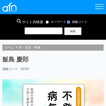
サイト内検索
キーワード
掲載コード
ホーム
本・音楽・映像
飯島 慶郎
掲載コード 50747