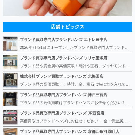
店舗トピックス
ブランド買取専門店ブランドハンズ エトレ豊中店
2026年7月21日にオープンしたブランド買取専門店ブランドハンズ エトレ豊中店です。 阪急豊中駅直結のショッピングモール エトレとよなかの１階に店舗がございます。 金・貴金属、ブランド品、時計、宝石などその他ブランド食器や美容機器、ブランド香水や化粧品などの取り扱いもございます。 熟練の鑑定士が親切・丁寧に接客、査定をさせていただきます。 査定だけでもOK。お気軽にご来店下さいませ！
ブランド買取専門店ブランドハンズ ソリオ宝塚店
ブランド品や貴金属の高価買取！時計や宝石、ダイヤモンドなど家に眠っているものがあったら捨てる前にブランドハンズへお越しください。 査定料は無料、お値段が付くものかお調べいたします！ 宅配買取もありますので使っていない古いルイヴィトンのバッグや財布、壊れているオメガの時計、千切れている金のネックレスや指輪、小型家電も取り扱っておりますのでお気軽にご利用下さい☆ その他ブランド食器、銀シルバー製品、美容機器、脱毛器、スマホなど幅広く取り扱っております！
株式会社ブランド買取ブランドハンズ 北梅田店
ブランド品の高価買取！！時計、金、宝石は特に力を入れています！ ルイヴィトン、シャネル、ロレックス、エルメスはもちろん、グッチ、プラダ、セリーヌ、フェンディなどなど、 その他ブランド食器、銀シルバー製品、美容機器、脱毛器、スマホなど幅広く取り扱っているので まずは無料査定にお越しください！ 手数料は全て無料！全国対応の宅配買取も行っておりますのでお気軽にご連絡下さい！
ブランド品買取専門店ブランドハンズ 神戸三宮店
ブランド品の高価買取はブランドハンズにお任せください！！ 高騰し続けている金・貴金属はもちろん、ルイヴィトン、エルメス、シャネル、ロレックスは特に力を入れております。 その他ブランド食器、銀シルバー製品、美容機器、脱毛器、スマホなど幅広く取り扱っております！ 鑑定士は経験豊富で親切丁寧な対応を心がけております。 鑑定書がないものでもしっかり見させて頂きます。
ブランド品買取専門店ブランドハンズ JR西宮店
高価買取はブランドハンズにお任せください！ 金・貴金属、ルイヴィトン、エルメス、シャネル、ロレックスは特に力を入れておりますが、 他店で断られたボロボロになったバッグや財布、壊れたブランド品、時計、千切れた貴金属もお買取り可能です。 経験豊富な鑑定士が宝石やダイヤモンドの鑑定書がないものでもしっかり見させて頂きます。 その他ブランド食器、銀シルバー製品、美容機器、脱毛器、スマホなど幅広く取り扱っております！ 是非お気軽にお越しください。
ブランド品買取専門店ブランドハンズ 京都四条河原町店