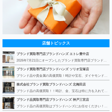
店舗トピックス
ブランド買取専門店ブランドハンズ エトレ豊中店
2026年7月21日にオープンしたブランド買取専門店ブランドハンズ エトレ豊中店です。 阪急豊中駅直結のショッピングモール エトレとよなかの１階に店舗がございます。 金・貴金属、ブランド品、時計、宝石などその他ブランド食器や美容機器、ブランド香水や化粧品などの取り扱いもございます。 熟練の鑑定士が親切・丁寧に接客、査定をさせていただきます。 査定だけでもOK。お気軽にご来店下さいませ！
ブランド買取専門店ブランドハンズ ソリオ宝塚店
ブランド品や貴金属の高価買取！時計や宝石、ダイヤモンドなど家に眠っているものがあったら捨てる前にブランドハンズへお越しください。 査定料は無料、お値段が付くものかお調べいたします！ 宅配買取もありますので使っていない古いルイヴィトンのバッグや財布、壊れているオメガの時計、千切れている金のネックレスや指輪、小型家電も取り扱っておりますのでお気軽にご利用下さい☆ その他ブランド食器、銀シルバー製品、美容機器、脱毛器、スマホなど幅広く取り扱っております！
株式会社ブランド買取ブランドハンズ 北梅田店
ブランド品の高価買取！！時計、金、宝石は特に力を入れています！ ルイヴィトン、シャネル、ロレックス、エルメスはもちろん、グッチ、プラダ、セリーヌ、フェンディなどなど、 その他ブランド食器、銀シルバー製品、美容機器、脱毛器、スマホなど幅広く取り扱っているので まずは無料査定にお越しください！ 手数料は全て無料！全国対応の宅配買取も行っておりますのでお気軽にご連絡下さい！
ブランド品買取専門店ブランドハンズ 神戸三宮店
ブランド品の高価買取はブランドハンズにお任せください！！ 高騰し続けている金・貴金属はもちろん、ルイヴィトン、エルメス、シャネル、ロレックスは特に力を入れております。 その他ブランド食器、銀シルバー製品、美容機器、脱毛器、スマホなど幅広く取り扱っております！ 鑑定士は経験豊富で親切丁寧な対応を心がけております。 鑑定書がないものでもしっかり見させて頂きます。