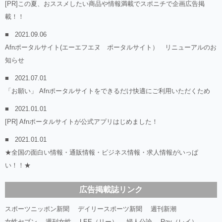
[PR]この夏、おススメしたい商品や情報満載でスポニチで企画広告掲
載！！
2021.09.06
Afnポータルサイト(エーエフエヌ ポータルサイト） リニューアルのお
知らせ
2021.07.01
「お願い」 Afnポータルサイトをできるだけ快適にご利用いただくため
2021.01.01
[PR] Afnポータルサイトが公式アプリはじめました！
2021.01.01
★全国の面白い情報・通販情報・ビジネス情報・求人情報がいっぱ
い！！★
広告掲載誌リンク
スポーツニッポン新聞
デイリースポーツ新聞
週刊新潮
女性セブン
週刊女性
LEE（リー）
婦人公論
Ray（レイ）