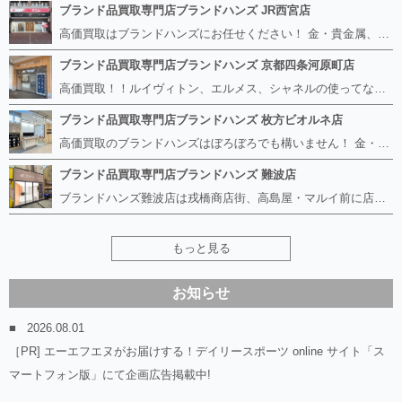
ブランド品買取専門店ブランドハンズ JR西宮店
高価買取はブランドハンズにお任せください！ 金・貴金属、ルイヴィトン、エルメス、シャネル、ロレックスは特に力を入れておりますが、 他店で断られたボロボロになったバッグや財布、壊れたブランド品、時計、千切れた貴金属もお買取り可能です。 経験豊富な鑑定士が宝石やダイヤモンドの鑑定書がないものでもしっかり見させて頂きます。 その他ブランド食器、銀シルバー製品、美容機器、脱毛器、スマホなど幅広く取り扱っております！ 是非お気軽にお越しください。
ブランド品買取専門店ブランドハンズ 京都四条河原町店
高価買取！！ルイヴィトン、エルメス、シャネルの使ってないものなど ブランドハンズならボロボロでも構いません。 他店に断られたものも当店ならお買取り可能です！ ロレックスやフェンディ、グッチも大歓迎です！ ブランド品や貴金属、時計、宝石、ダイヤモンドは特に高価買取ですのでお査定だけでもお待ちしております。
ブランド品買取専門店ブランドハンズ 枚方ビオルネ店
高価買取のブランドハンズはぼろぼろでも構いません！ 金・貴金属、ルイヴィトンやエルメス、シャネルの使ってないものはございませんか？ 他店に断られたものも当店ならお買取り可能です！ ロレックスやフェンディ、グッチも大歓迎！ ブランド品や貴金属、時計、宝石、ダイヤモンドは特に高価買取ですがブランド食器、スマホ、美容機器、銀製品など幅広く取り扱っております。
ブランド品買取専門店ブランドハンズ 難波店
ブランドハンズ難波店は戎橋商店街、高島屋・マルイ前に店舗があります！ ボロボロのルイヴィトン、エルメス、シャネルも高価買取！！ ぼろぼろのものでもブランドハンズなら高くお買取り致します！ ブランド香水や化粧品、動かない時計、ロレックスは特に高価買取です。 貴金属や宝石、ダイヤモンドの鑑定書がないものでもしっかり見させて頂きます。 是非お気軽にお越しください。
もっと見る
お知らせ
2026.08.01
［PR] エーエフエヌがお届けする！デイリースポーツ online サイト「ス
マートフォン版」にて企画広告掲載中!