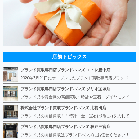
店舗トピックス
ブランド買取専門店ブランドハンズ エトレ豊中店
2026年7月21日にオープンしたブランド買取専門店ブランドハンズ エトレ豊中店です。 阪急豊中駅直結のショッピングモール エトレとよなかの１階に店舗がございます。 金・貴金属、ブランド品、時計、宝石などその他ブランド食器や美容機器、ブランド香水や化粧品などの取り扱いもございます。 熟練の鑑定士が親切・丁寧に接客、査定をさせていただきます。 査定だけでもOK。お気軽にご来店下さいませ！
ブランド買取専門店ブランドハンズ ソリオ宝塚店
ブランド品や貴金属の高価買取！時計や宝石、ダイヤモンドなど家に眠っているものがあったら捨てる前にブランドハンズへお越しください。 査定料は無料、お値段が付くものかお調べいたします！ 宅配買取もありますので使っていない古いルイヴィトンのバッグや財布、壊れているオメガの時計、千切れている金のネックレスや指輪、小型家電も取り扱っておりますのでお気軽にご利用下さい☆ その他ブランド食器、銀シルバー製品、美容機器、脱毛器、スマホなど幅広く取り扱っております！
株式会社ブランド買取ブランドハンズ 北梅田店
ブランド品の高価買取！！時計、金、宝石は特に力を入れています！ ルイヴィトン、シャネル、ロレックス、エルメスはもちろん、グッチ、プラダ、セリーヌ、フェンディなどなど、 その他ブランド食器、銀シルバー製品、美容機器、脱毛器、スマホなど幅広く取り扱っているので まずは無料査定にお越しください！ 手数料は全て無料！全国対応の宅配買取も行っておりますのでお気軽にご連絡下さい！
ブランド品買取専門店ブランドハンズ 神戸三宮店
ブランド品の高価買取はブランドハンズにお任せください！！ 高騰し続けている金・貴金属はもちろん、ルイヴィトン、エルメス、シャネル、ロレックスは特に力を入れております。 その他ブランド食器、銀シルバー製品、美容機器、脱毛器、スマホなど幅広く取り扱っております！ 鑑定士は経験豊富で親切丁寧な対応を心がけております。 鑑定書がないものでもしっかり見させて頂きます。