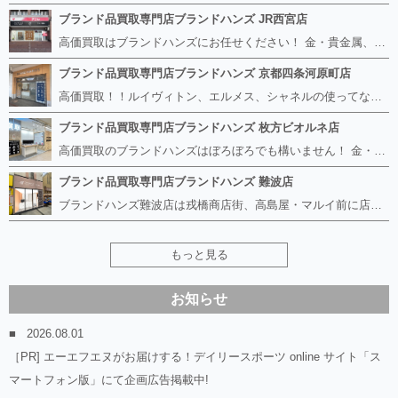
ブランド品買取専門店ブランドハンズ JR西宮店
高価買取はブランドハンズにお任せください！ 金・貴金属、ルイヴィトン、エルメス、シャネル、ロレックスは特に力を入れておりますが、 他店で断られたボロボロになったバッグや財布、壊れたブランド品、時計、千切れた貴金属もお買取り可能です。 経験豊富な鑑定士が宝石やダイヤモンドの鑑定書がないものでもしっかり見させて頂きます。 その他ブランド食器、銀シルバー製品、美容機器、脱毛器、スマホなど幅広く取り扱っております！ 是非お気軽にお越しください。
ブランド品買取専門店ブランドハンズ 京都四条河原町店
高価買取！！ルイヴィトン、エルメス、シャネルの使ってないものなど ブランドハンズならボロボロでも構いません。 他店に断られたものも当店ならお買取り可能です！ ロレックスやフェンディ、グッチも大歓迎です！ ブランド品や貴金属、時計、宝石、ダイヤモンドは特に高価買取ですのでお査定だけでもお待ちしております。
ブランド品買取専門店ブランドハンズ 枚方ビオルネ店
高価買取のブランドハンズはぼろぼろでも構いません！ 金・貴金属、ルイヴィトンやエルメス、シャネルの使ってないものはございませんか？ 他店に断られたものも当店ならお買取り可能です！ ロレックスやフェンディ、グッチも大歓迎！ ブランド品や貴金属、時計、宝石、ダイヤモンドは特に高価買取ですがブランド食器、スマホ、美容機器、銀製品など幅広く取り扱っております。
ブランド品買取専門店ブランドハンズ 難波店
ブランドハンズ難波店は戎橋商店街、高島屋・マルイ前に店舗があります！ ボロボロのルイヴィトン、エルメス、シャネルも高価買取！！ ぼろぼろのものでもブランドハンズなら高くお買取り致します！ ブランド香水や化粧品、動かない時計、ロレックスは特に高価買取です。 貴金属や宝石、ダイヤモンドの鑑定書がないものでもしっかり見させて頂きます。 是非お気軽にお越しください。
もっと見る
お知らせ
2026.08.01
［PR] エーエフエヌがお届けする！デイリースポーツ online サイト「ス
マートフォン版」にて企画広告掲載中!